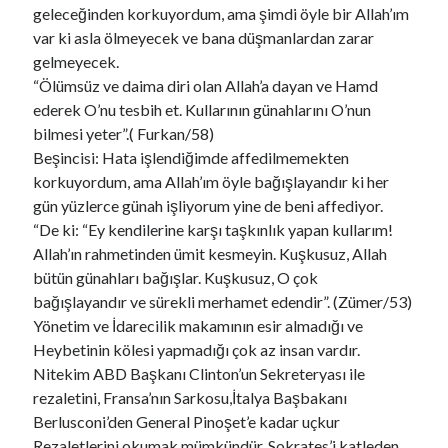
geleceğinden korkuyordum, ama şimdi öyle bir Allah’ım
var ki asla ölmeyecek ve bana düşmanlardan zarar
gelmeyecek.
“Ölümsüz ve daima diri olan Allah’a dayan ve Hamd
ederek O’nu tesbih et. Kullarının günahlarını O’nun
bilmesi yeter”.( Furkan/58)
Beşincisi: Hata işlendiğimde affedilmemekten
korkuyordum, ama Allah’ım öyle bağışlayandır ki her
gün yüzlerce günah işliyorum yine de beni affediyor.
“De ki: “Ey kendilerine karşı taşkınlık yapan kullarım!
Allah’ın rahmetinden ümit kesmeyin. Kuşkusuz, Allah
bütün günahları bağışlar. Kuşkusuz, O çok
bağışlayandır ve sürekli merhamet edendir”. (Zümer/53)
Yönetim ve İdarecilik makamının esir almadığı ve
Heybetinin kölesi yapmadığı çok az insan vardır.
Nitekim ABD Başkanı Clinton’un Sekreteryası ile
rezaletini, Fransa’nın Sarkosu,İtalya Başbakanı
Berlusconi’den General Pinoşet’e kadar uçkur
Rezaletlerini okumak mümkündür. Sokrates’i katleden