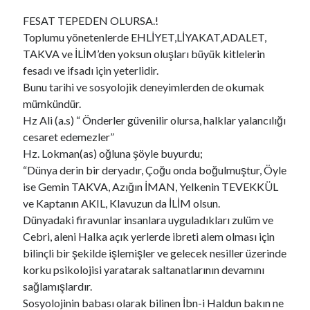
s
FESAT TEPEDEN OLURSA.!
Toplumu yönetenlerde EHLİYET,LİYAKAT,ADALET,
TAKVA ve İLİM’den yoksun oluşları büyük kitlelerin
Son Yazılar
fesadı ve ifsadı için yeterlidir.
Najlepšia Investičná Platforma: Porovnanie a Recenzie 2024
Bunu tarihi ve sosyolojik deneyimlerden de okumak
Online Casino EU Bonus Guide Best Deals for 2026 Today
mümkündür.
Rokubet Giriş Sorunları Tarih Oluyor: 2026 Yılında Kesintisiz Erişim
Hz Ali (a.s) “ Önderler güvenilir olursa, halklar yalancılığı
Rehberi
cesaret edemezler”
CAMİ-KİLİSE MESCİT VE HAVRA
Hz. Lokman(as) oğluna şöyle buyurdu;
monte-carlo casino paypal Guide Fast Deposits and Tips
“Dünya derin bir deryadır, Çoğu onda boğulmuştur, Öyle
ise Gemin TAKVA, Azığın İMAN, Yelkenin TEVEKKÜL
ve Kaptanın AKIL, Klavuzun da İLİM olsun.
Son yorumlar
Dünyadaki firavunlar insanlara uyguladıkları zulüm ve
Cebri, aleni Halka açık yerlerde ibreti alem olması için
HER MESLEĞİN ÖLÜMÜ VE TAZİYESİ FARKLIDIR..
için
Megan
bilinçli bir şekilde işlemişler ve gelecek nesiller üzerinde
ŞUUR VE İDRAK
için
https://cuocsongquanhta.webflow.io/posts/thuoc-
korku psikolojisi yaratarak saltanatlarının devamını
dau-nhuc-xuong-khop
sağlamışlardır.
ISLAH İFSAT SÖZ VE DAVRANIŞLAR..!
için
perfect boobs nsfw
Sosyolojinin babası olarak bilinen İbn-i Haldun bakın ne
ÇOK GEÇ KALDIK AZİZİM ÇOK..
için
bintaro88 daftar