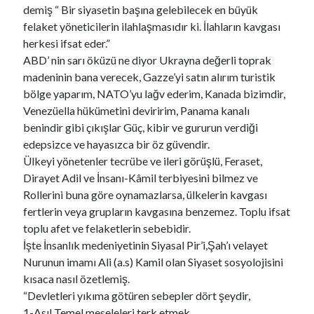
demiş “ Bir siyasetin başına gelebilecek en büyük
VARLIĞIN HAKİKATI..!
için
Https://Www.Mafiascum.Net
felaket yöneticilerin ilahlaşmasıdır ki. İlahların kavgası
herkesi ifsat eder.”
ABD’ nin sarı öküzü ne diyor Ukrayna değerli toprak
madeninin bana verecek, Gazze’yi satın alırım turistik
bölge yaparım, NATO’yu lağv ederim, Kanada bizimdir,
Venezüella hükümetini deviririm, Panama kanalı
benindir gibi çıkışlar Güç, kibir ve gururun verdiği
edepsizce ve hayasızca bir öz güvendir.
Ülkeyi yönetenler tecrübe ve ileri görüşlü, Feraset,
Dirayet Adil ve İnsanı-Kâmil terbiyesini bilmez ve
Rollerini buna göre oynamazlarsa, ülkelerin kavgası
fertlerin veya grupların kavgasına benzemez. Toplu ifsat
toplu afet ve felaketlerin sebebidir.
İşte İnsanlık medeniyetinin Siyasal Pir’i,Şah’ı velayet
Nurunun imamı Ali (a.s) Kamil olan Siyaset sosyolojisini
kısaca nasıl özetlemiş.
“Devletleri yıkıma götüren sebepler dört şeydir,
1-Asıl Temel meseleleri terk etmek,