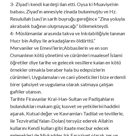
3- Ziyad’ı kendi kardeşi ilan etti. Oysa ki Muaviye’nin
babası, Ziyad’ın annesiyle zinada bulunmuştu ve Hz.
Resulullah (sav)’ın sarih buyruğu gereğince “Zina yoluyla
akrabalık bağının oluşmayacağı” bilinmekteydi.
4- Müslümanlar arasında takva ve Inkılabiliğiyle tanınan
Hucr bin Adiyy ile arkadaşlarını öldürttü.”
Mervaniler ve Emevi’lerin;Abbasilerin ve en son
Osmanlının kötü yönetimi ve cürümleri maalesef İslami
öğretiler diye tarihe ve gelecek nesillere kalan en kötü
örnekler olmakla beraber hala bu edepsizlerin
cürümleri, Uygulamaları ve cani yöneticileri bize erdemli
birer şahsiyet ve uygulama olarak satmaya çalışan
gafiller utansın.
Tarihte Firavunlar Kral-Han-Sultan ve Padişahların
bulundukları makam güç kuvvet ve yetkilerini haddini
aşarak, Kutsal değer ve Kavramları Tadilat ve tevillerle,
ile Tezviratla(Yalan-Dolan) tersyüz ederek Allah’ın
kullarını Kendi kulları gibi itaate mecbur edecek
gelenekleri de Mukaddes bir Faraziyet olarak zer ve