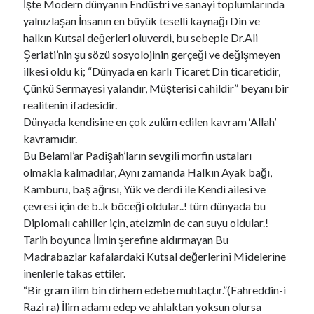
İşte Modern dünyanın Endüstri ve sanayi toplumlarında
yalnızlaşan İnsanın en büyük teselli kaynağı Din ve
halkın Kutsal değerleri oluverdi, bu sebeple Dr.Ali
Şeriati’nin şu sözü sosyolojinin gerçeği ve değişmeyen
ilkesi oldu ki; “Dünyada en karlı Ticaret Din ticaretidir,
Çünkü Sermayesi yalandır, Müşterisi cahildir” beyanı bir
realitenin ifadesidir.
Dünyada kendisine en çok zulüm edilen kavram ‘Allah’
kavramıdır.
Bu Belaml’ar Padişah’ların sevgili morfin ustaları
olmakla kalmadılar, Aynı zamanda Halkın Ayak bağı,
Kamburu, baş ağrısı, Yük ve derdi ile Kendi ailesi ve
çevresi için de b..k böceği oldular..! tüm dünyada bu
Diplomalı cahiller için, ateizmin de can suyu oldular.!
Tarih boyunca İlmin şerefine aldırmayan Bu
Madrabazlar kafalardaki Kutsal değerlerini Midelerine
inenlerle takas ettiler.
“Bir gram ilim bin dirhem edebe muhtaçtır.”(Fahreddin-i
Razi ra) İlim adamı edep ve ahlaktan yoksun olursa