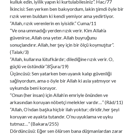
kulluk edin, iyilik yapın ki kurtulabilesiniz”. Hac/77
İkincisi: Sen yerken ben bakıyordum, lakin şimdi öyle bir
rızık veren buldum ki kendi yemiyor ama yedirtiyor.
“Allah, rızık verenlerin en iyisidir.” Cuma/11
“Ve ona ummadığı yerden rızık verir. Kim Allah’a
güvenirse, Allah ona yeter. Allah buyruğunu
sonuçlandırır. Allah, her şey için bir ölçü koymuştur”.
(Talak/3)
“Allah, kullarına lütufkârdır; dilediğine rızık verir. O,
güçlü ve üstündür”.8Şura/19)
Üçüncüsü: Sen yatarken ben uyanık kalıp güvenliği
sağlıyordum, ama o öyle bir Allah ki asla yatmıyor ve
uykumda beni koruyor.
“Onun (her insan) için Allah’ın emriyle önünden ve
arkasından koruyan nöbetçi melekler vardır…” (Râd/11)
“Allah, O’ndan başka hiçbir ilah yoktur; diridir, her şeyi
koruyan ve ayakta tutandır. O’nu uyuklama ve uyku
tutmaz…” (Bakara/255)
Dördüncüsü: Eğer sen ölürsen bana düşmanlardan zarar