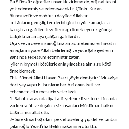
Bu ölümsüz öğretileri insanlık kirletse de, orijinalitesini
yok edememiş ve edemeyecektir. Çünkü Kur’an
ölümsüzdür ve mahfuzu da yüce Allah’tır.
İmkânların genişliği ve derinliğini bu yüce amaçlarla
karıştıran gafiller deve ile uçağı örnekleyerek güneşi
balçıkla sınamaya çalışan gafillerdir.
Uçak veya deve insanoğluna amaç üretemezler hayatın
amaçlarını yüce Allah belirlemiş ve yüce şahsiyetlerin
şahsında tecessüm ettirmiştir zaten.
İyilerin kıymeti kötülerle anlaşılacaksa alın size kötü
örneklemeyi;
Ehl-i Sünnet âlimi Hasan Basri şöyle demiştir: “Muaviye
dört şey yaptı ki, bunların her biri onun katli ve
cehennem eli olması için yeterliydi.
1- Sahabe arasında liyakatli, yetenekli ve dürüst insanlar
varken sefih ve düşüncesiz insanları Müslüman halkın
başına musallat etti.
2- Sürekli sarhoş olan, ipek elbiseler giyip def ve tanbur
çalan oğlu Yezid’i halifelik makamına oturttu.