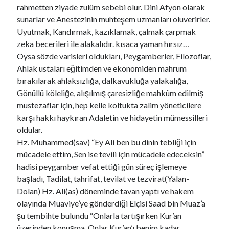
rahmetten ziyade zulüm sebebi olur. Dini Afyon olarak
sunarlar ve Anestezinin muhteşem uzmanları oluverirler.
Uyutmak, Kandırmak, kazıklamak, çalmak çarpmak
zeka becerileri ile alakalıdır. kısaca yaman hırsız…
Oysa sözde varisleri oldukları, Peygamberler, Filozoflar,
Ahlak ustaları eğitimden ve ekonomiden mahrum
bırakılarak ahlaksızlığa, dalkavukluğa yalakalığa,
Gönüllü köleliğe, alışılmış çaresizliğe mahkûm edilmiş
mustezaflar için, hep kelle koltukta zalim yöneticilere
karşı hakkı haykıran Adaletin ve hidayetin mümessilleri
oldular.
Hz. Muhammed(sav) “Ey Ali ben bu dinin tebliği için
mücadele ettim, Sen ise tevili için mücadele edeceksin”
hadisi peygamber vefat ettiği gün süreç işlemeye
başladı, Tadilat, tahrifat, tevilat ve tezvirat(Yalan-
Dolan) Hz. Ali(as) döneminde tavan yaptı ve hakem
olayında Muaviye’ye gönderdiği Elçisi Saad bin Muaz’a
şu tembihte bulundu “Onlarla tartışırken Kur’an
üzerinden konuşma, Onlar Kur’an’ı benim kadar