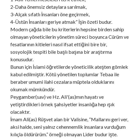
2-Daha önemsiz detaylara sarılmak,
3-Alçak sıfatlı İnsanları öne geçirmek,
4-Üstün İnsanları geriye atmak” İşin özeti budur.
Modern çağda bile bu kriterlerin hepsine birden sahip
olmayan yöneticilerin yönetim süreci boyunca Cürüm ve
fesatlarının kitleleri nasıl ifsat ettiğini bire bir,
sosyolojik tespiti bile başlı başına bir araştırma
konusudur.
Bunun için İslami öğretilerde yöneticilik ateşten gömlek
kabul edilmiştir. Kötü yönetilen toplumlar Tebaa ile
beraber umumi ilahi cezalara müptela olduklarını
okumak mümkündür.
Peygamber(sav) ve Hz. Ali'(as)mın hayatı ve
yetiştirdikleri örnek şahsiyetler insanlığa hep ışık
olacaktır.
İmam Ali(as) Rüşvet alan bir Valisine, “Mallarını geri ver,
aksi halde, seni yalnız cehennemlik insanlara vurduğum
kılıçla öldürürüm.” örneği olmayan Lider budur işte.