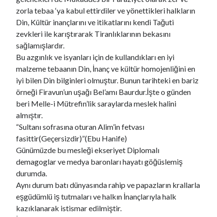
zorla tebaa ‘ya kabul ettirdiler ve yönettikleri halkların
Din, Kültür inançlarını ve itikatlarını kendi Tağuti
zevkleri ile karıştırarak Tiranlıklarının bekasını
sağlamışlardır.
Bu azgınlık ve isyanları için de kullandıkları en iyi
malzeme tebaanın Din, İnanç ve kültür homojenliğini en
iyi bilen Din bilginleri olmuştur. Bunun tarihteki en bariz
örneği Firavun’un uşağı Bel’amı Baurdur.İşte o günden
beri Melle-i Mütrefin’lik saraylarda meslek halini
almıştır.
“Sultanı sofrasına oturan Alim’in fetvası
fasittir(Geçersizdir)”(Ebu Hanife)
Günümüzde bu mesleği ekseriyet Diplomalı
demagoglar ve medya baronları hayatı göğüslemiş
durumda.
Aynı durum batı dünyasında rahip ve papazların krallarla
eşgüdümlü iş tutmaları ve halkın İnançlarıyla halk
kazıklanarak istismar edilmiştir.