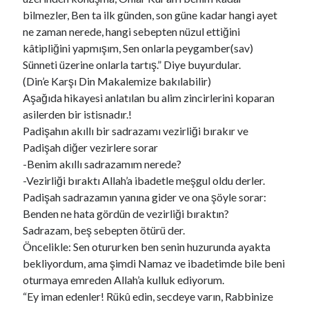
bilmezler, Ben ta ilk günden, son güne kadar hangi ayet
ne zaman nerede, hangi sebepten nüzul ettiğini
kâtipliğini yapmışım, Sen onlarla peygamber(sav)
Sünneti üzerine onlarla tartış.” Diye buyurdular.
(Din’e Karşı Din Makalemize bakılabilir)
Aşağıda hikayesi anlatılan bu alim zincirlerini koparan
asilerden bir istisnadır.!
Padişahın akıllı bir sadrazamı vezirliği bırakır ve
Padişah diğer vezirlere sorar
-Benim akıllı sadrazamım nerede?
-Vezirliği bıraktı Allah’a ibadetle meşgul oldu derler.
Padişah sadrazamın yanına gider ve ona şöyle sorar:
Benden ne hata gördün de vezirliği bıraktın?
Sadrazam, beş sebepten ötürü der.
Öncelikle: Sen otururken ben senin huzurunda ayakta
bekliyordum, ama şimdi Namaz ve ibadetimde bile beni
oturmaya emreden Allah’a kulluk ediyorum.
“Ey iman edenler! Rükû edin, secdeye varın, Rabbinize