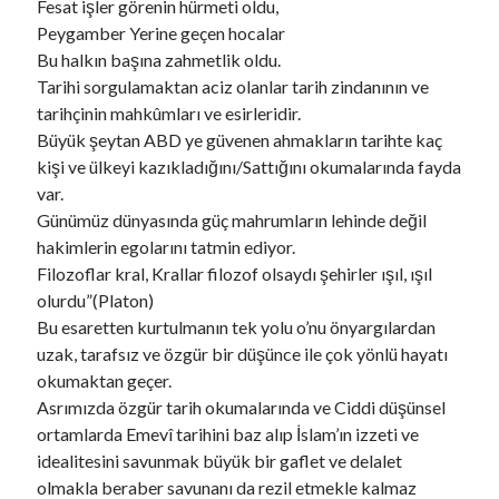
Fesat işler görenin hürmeti oldu,
Peygamber Yerine geçen hocalar
Bu halkın başına zahmetlik oldu.
Tarihi sorgulamaktan aciz olanlar tarih zindanının ve
tarihçinin mahkûmları ve esirleridir.
Büyük şeytan ABD ye güvenen ahmakların tarihte kaç
kişi ve ülkeyi kazıkladığını/Sattığını okumalarında fayda
var.
Günümüz dünyasında güç mahrumların lehinde değil
hakimlerin egolarını tatmin ediyor.
Filozoflar kral, Krallar filozof olsaydı şehirler ışıl, ışıl
olurdu”(Platon)
Bu esaretten kurtulmanın tek yolu o’nu önyargılardan
uzak, tarafsız ve özgür bir düşünce ile çok yönlü hayatı
okumaktan geçer.
Asrımızda özgür tarih okumalarında ve Ciddi düşünsel
ortamlarda Emevî tarihini baz alıp İslam’ın izzeti ve
idealitesini savunmak büyük bir gaflet ve delalet
olmakla beraber savunanı da rezil etmekle kalmaz