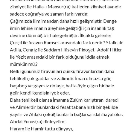
zihniyet ile Halla-ı Mansur(ra) katleden zihniyet aynıdır
sadece coğrafya ve zaman farkı vardır.
Çağımızda ilim imandan daha hızlı gelişmiştir. Denge
ilmin lehine imanın aleyhine geliştiği için insanlık taş
devrine dönmüş bir hale gelmiştir. İlk akla gelenler
Çurçil ile firavun Ramses arasındaki fark nedir.? Stalin ile
Atilla, Cengiz ile Saddam Hüseyin Pinoşet , Adolf Hitler
ile Yezit arasındaki bir fark olduğunu iddia etmek
mümkün mü.?
Belki günümüz firavunları dünkü firavunlardan daha
tehlikeli çok gaddar ve zalimdir. İman olmazsa güç
başıboş ve gayesiz dolaşır, hatta öyle çılgın bir hale
gelir kendi kendisini yok eder.
Daha tehlikeli olansa İmanına Zulüm karıştıran İdareci
ve Alimlerdir bunlardaki fesat tabana hızlı bir şekilde
yayılır ve Ahlaki çöküş bunlarla başlarsa ıslah hayal olur.
Abdal Yunus(ra) dinleyelim;
Haram ile Hamir tuttu dünyayı,