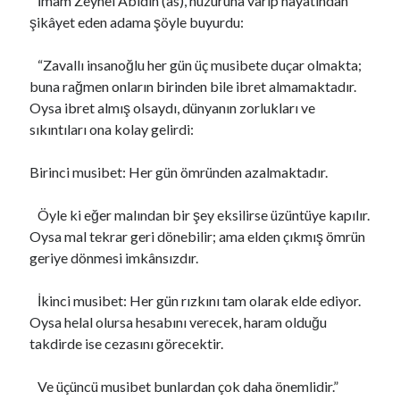
İmam Zeynel Abidin (as), huzuruna varıp hayatından
şikâyet eden adama şöyle buyurdu:
“Zavallı insanoğlu her gün üç musibete duçar olmakta;
buna rağmen onların birinden bile ibret almamaktadır.
Oysa ibret almış olsaydı, dünyanın zorlukları ve
sıkıntıları ona kolay gelirdi:
Birinci musibet: Her gün ömründen azalmaktadır.
Öyle ki eğer malından bir şey eksilirse üzüntüye kapılır.
Oysa mal tekrar geri dönebilir; ama elden çıkmış ömrün
geriye dönmesi imkânsızdır.
İkinci musibet: Her gün rızkını tam olarak elde ediyor.
Oysa helal olursa hesabını verecek, haram olduğu
takdirde ise cezasını görecektir.
Ve üçüncü musibet bunlardan çok daha önemlidir.”