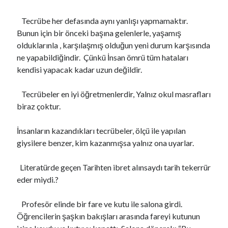
s
Tecrübe her defasında aynı yanlışı yapmamaktır.
Bunun için bir önceki başına gelenlerle, yaşamış
olduklarınla , karşılaşmış olduğun yeni durum karşısında
Son Yazılar
ne yapabildiğindir. Çünkü İnsan ömrü tüm hataları
Najlepšia Investičná Platforma: Porovnanie a Recenzie 2024
kendisi yapacak kadar uzun değildir.
Online Casino EU Bonus Guide Best Deals for 2026 Today
Rokubet Giriş Sorunları Tarih Oluyor: 2026 Yılında Kesintisiz Erişim
Tecrübeler en iyi öğretmenlerdir, Yalnız okul masrafları
Rehberi
biraz çoktur.
CAMİ-KİLİSE MESCİT VE HAVRA
monte-carlo casino paypal Guide Fast Deposits and Tips
İnsanların kazandıkları tecrübeler, ölçü ile yapılan
giysilere benzer, kim kazanmışsa yalnız ona uyarlar.
Son yorumlar
Literatürde geçen Tarihten ibret alınsaydı tarih tekerrür
HER MESLEĞİN ÖLÜMÜ VE TAZİYESİ FARKLIDIR..
için
Megan
eder miydi.?
ŞUUR VE İDRAK
için
https://cuocsongquanhta.webflow.io/posts/thuoc-
dau-nhuc-xuong-khop
Profesör elinde bir fare ve kutu ile salona girdi.
ISLAH İFSAT SÖZ VE DAVRANIŞLAR..!
için
perfect boobs nsfw
Öğrencilerin şaşkın bakışları arasında fareyi kutunun
ÇOK GEÇ KALDIK AZİZİM ÇOK..
için
bintaro88 daftar