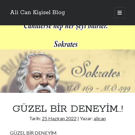
Ali Can Kişisel Blog
ana
menüyü
Yan
aç
Makale Arama
Menü
Arama
Kategoriler
Genel
Jule_pb_common
jule_pb_ormanistanbul.com
GÜZEL BİR DENEYİM..!
July_pinco_Sepi
july_rb_common
Tarih:
25 Haziran 2022
| Yazar:
alican
lets-talk-mortgages.co.uk
lizjamieson.co.uk
GÜZEL BİR DENEYİM