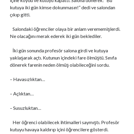
içine koydu ve kutuyu kapattı. Salona dönerek: “Bu
VARLIĞIN HAKİKATI..!
için
Https://Www.Mafiascum.Net
kutuya iki gün kimse dokunmasın!” dedi ve salondan
çıkıp gitti.
Salondaki öğrenciler olaya bir anlam verememişlerdi.
Ne olacağını merak ederek iki gün beklediler.
İki gün sonunda profesör salona girdi ve kutuya
yaklaşarak açtı. Kutunun içindeki fare ölmüştü. Sınıfa
dönerek farenin neden ölmüş olabileceğini sordu.
– Havasızlıktan…
– Açlıktan…
– Susuzluktan…
Her öğrenci olabilecek ihtimalleri saymıştı. Profesör
kutuyu havaya kaldırıp içini öğrencilere gösterdi.