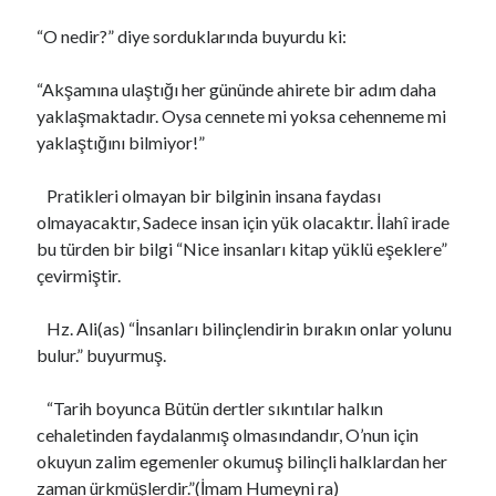
“O nedir?” diye sorduklarında buyurdu ki:
“Akşamına ulaştığı her gününde ahirete bir adım daha
yaklaşmaktadır. Oysa cennete mi yoksa cehenneme mi
yaklaştığını bilmiyor!”
Pratikleri olmayan bir bilginin insana faydası
olmayacaktır, Sadece insan için yük olacaktır. İlahî irade
bu türden bir bilgi “Nice insanları kitap yüklü eşeklere”
çevirmiştir.
Hz. Ali(as) “İnsanları bilinçlendirin bırakın onlar yolunu
bulur.” buyurmuş.
“Tarih boyunca Bütün dertler sıkıntılar halkın
cehaletinden faydalanmış olmasındandır, O’nun için
okuyun zalim egemenler okumuş bilinçli halklardan her
zaman ürkmüşlerdir.”(İmam Humeyni ra)