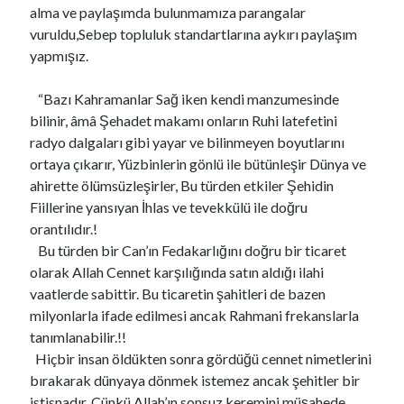
alma ve paylaşımda bulunmamıza parangalar
vuruldu,Sebep topluluk standartlarına aykırı paylaşım
yapmışız.
“Bazı Kahramanlar Sağ iken kendi manzumesinde
bilinir, âmâ Şehadet makamı onların Ruhi latefetini
radyo dalgaları gibi yayar ve bilinmeyen boyutlarını
ortaya çıkarır, Yüzbinlerin gönlü ile bütünleşir Dünya ve
ahirette ölümsüzleşirler, Bu türden etkiler Şehidin
Fiillerine yansıyan İhlas ve tevekkülü ile doğru
orantılıdır.!
Bu türden bir Can’ın Fedakarlığını doğru bir ticaret
olarak Allah Cennet karşılığında satın aldığı ilahi
vaatlerde sabittir. Bu ticaretin şahitleri de bazen
milyonlarla ifade edilmesi ancak Rahmani frekanslarla
tanımlanabilir.!!
Hiçbir insan öldükten sonra gördüğü cennet nimetlerini
bırakarak dünyaya dönmek istemez ancak şehitler bir
istisnadır. Çünkü Allah’ın sonsuz keremini müşahede