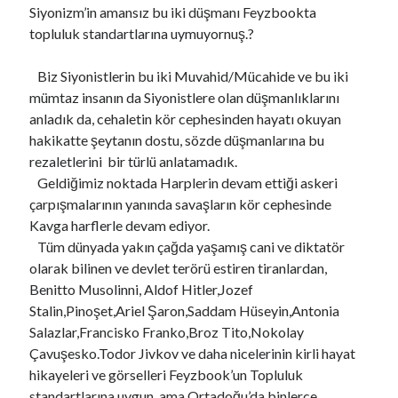
Siyonizm’in amansız bu iki düşmanı Feyzbookta
topluluk standartlarına uymuyornuş.?
Biz Siyonistlerin bu iki Muvahid/Mücahide ve bu iki
mümtaz insanın da Siyonistlere olan düşmanlıklarını
anladık da, cehaletin kör cephesinden hayatı okuyan
hakikatte şeytanın dostu, sözde düşmanlarına bu
rezaletlerini bir türlü anlatamadık.
Geldiğimiz noktada Harplerin devam ettiği askeri
çarpışmalarının yanında savaşların kör cephesinde
Kavga harflerle devam ediyor.
Tüm dünyada yakın çağda yaşamış cani ve diktatör
olarak bilinen ve devlet terörü estiren tiranlardan,
Benitto Musolinni, Aldof Hitler,Jozef
Stalin,Pinoşet,Ariel Şaron,Saddam Hüseyin,Antonia
Salazlar,Francisko Franko,Broz Tito,Nokolay
Çavuşesko.Todor Jivkov ve daha nicelerinin kirli hayat
hikayeleri ve görselleri Feyzbook’un Topluluk
standartlarına uygun, ama Ortadoğu’da binlerce