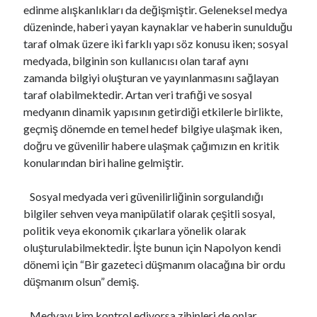
edinme alışkanlıkları da değişmiştir. Geleneksel medya
VARLIĞIN HAKİKATI..!
için
Https://Www.Mafiascum.Net
düzeninde, haberi yayan kaynaklar ve haberin sunulduğu
taraf olmak üzere iki farklı yapı söz konusu iken; sosyal
medyada, bilginin son kullanıcısı olan taraf aynı
zamanda bilgiyi oluşturan ve yayınlanmasını sağlayan
taraf olabilmektedir. Artan veri trafiği ve sosyal
medyanın dinamik yapısının getirdiği etkilerle birlikte,
geçmiş dönemde en temel hedef bilgiye ulaşmak iken,
doğru ve güvenilir habere ulaşmak çağımızın en kritik
konularından biri haline gelmiştir.
Sosyal medyada veri güvenilirliğinin sorgulandığı
bilgiler sehven veya manipülatif olarak çeşitli sosyal,
politik veya ekonomik çıkarlara yönelik olarak
oluşturulabilmektedir. İşte bunun için Napolyon kendi
dönemi için “Bir gazeteci düşmanım olacağına bir ordu
düşmanım olsun” demiş.
Medyayı kim kontrol ediyorsa zihinleri de onlar