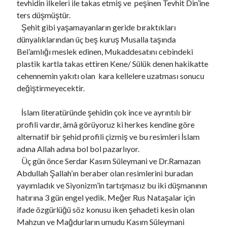
tevhidin ilkeleri ile takas etmiş ve peşinen Tevhit Din’ine
ters düşmüştür.
Şehit gibi yaşamayanların geride bıraktıkları
dünyalıklarından üç beş kuruş Musalla taşında
Bel’amlığı meslek edinen, Mukaddesatını cebindeki
plastik kartla takas ettiren Kene/ Sülük denen hakikatte
cehennemin yakıtı olan kara kellelere uzatması sonucu
değiştirmeyecektir.
İslam literatüründe şehidin çok ince ve ayrıntılı bir
profili vardır, âmâ görüyoruz ki herkes kendine göre
alternatif bir şehid profili çizmiş ve bu resimleri İslam
adına Allah adına bol bol pazarlıyor.
Üç gün önce Serdar Kasım Süleymani ve Dr.Ramazan
Abdullah Şallah’ın beraber olan resimlerini buradan
yayımladık ve Siyonizm’in tartışmasız bu iki düşmanının
hatırına 3 gün engel yedik. Meğer Rus Nataşalar için
ifade özgürlüğü söz konusu iken şehadeti kesin olan
Mahzun ve Mağdurların umudu Kasım Süleymani