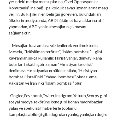
yerindeki medya mensuplarına, Özel Operasyonlar
Komutanlığı’na bağlı psikolojik savaş uzmanlarına maaş
verilir. Bu kişilerin en belirgin görevleri, bulundukları
ülkelerin medyasında, ABD hükümet kaynaklarına atıf
yapmadan, ABD yanlısı mesajların çıkmasını
sağlamaktır.
Mesajlar, kavramlara yüklenilerek verilmektedir.
Mesela, “Müslüman terörist”, “İslâm bombası”… gibi
kavramlar, sıkça kullanılır. Hıristiyanlar, dünyayı kana
bularlar, fakat hiçbir zaman “Hıristiyan terörist”
denilmez. Hıristiyanların nükleer silahı, “Hıristiyan
bombası”, İsrail’inki “Yahudi bombası” olmaz, ama
Pakistan ve İran’ınki “İslâm bombası” olur.
Goglee,Feyzbook,Twiter,Instigram,Yotuub,Scorpy gibi
sosyal medya sekörüne kene gibi konan madrabazlar
yalan ve spekülatif haberlerle toplumu
kamplaştırabildiği gibi doğruları yanlış, yanlışları doğru