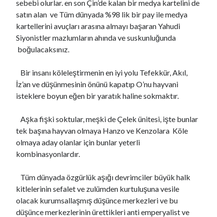
sebebi olurlar. en son Çin’de kalan bir medya kartelini de
satın alan ve Tüm dünyada %98 lik bir pay ile medya
kartellerini avuçları arasına almayı başaran Yahudi
Siyonistler mazlumların ahında ve suskunluğunda
boğulacaksınız.
Bir insanı köleleştirmenin en iyi yolu Tefekkür, Akıl,
İz’an ve düşünmesinin önünü kapatıp O’nu hayvani
isteklere boyun eğen bir yaratık haline sokmaktır.
Aşka fişki soktular, meşki de Çelek ünitesi, işte bunlar
tek başına hayvan olmaya Hanzo ve Kenzolara Köle
olmaya aday olanlar için bunlar yeterli
kombinasyonlardır.
Tüm dünyada özgürlük aşığı devrimciler büyük halk
kitlelerinin sefalet ve zulümden kurtuluşuna vesile
olacak kurumsallaşmış düşünce merkezleri ve bu
düşünce merkezlerinin ürettikleri anti emperyalist ve