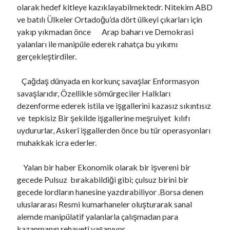
olarak hedef kitleye kazıklayabilmektedr. Nitekim ABD
ve batılı Ülkeler Ortadoğu’da dört ülkeyi çıkarları için
yakıp yıkmadan önce Arap baharı ve Demokrasi
yalanları ile manipüle ederek rahatça bu yıkımı
gerçekleştirdiler.
Çağdaş dünyada en korkunç savaşlar Enformasyon
savaşlarıdır, Özellikle sömürgeciler Halkları
dezenforme ederek istila ve işgallerini kazasız sıkıntısız
ve tepkisiz Bir şekilde işgallerine meşruiyet kılıfı
uydururlar, Askerî işgallerden önce bu tür operasyonları
muhakkak icra ederler.
Yalan bir haber Ekonomik olarak bir işvereni bir
gecede Pulsuz bırakabildiği gibi; çulsuz birini bir
gecede lordların hanesine yazdırabiliyor .Borsa denen
uluslararası Resmi kumarhaneler oluşturarak sanal
alemde manipülatif yalanlarla çalışmadan para
kazanmanın rehaveti yaşanıyor.