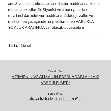
anti Siyonist hareket alanları oluşturmadıkları ve kendi
mücadele kodları ile Siyonist ve emperyalistlere
devrimci darbeler vurmadıkları müddetçe zalim ve
mazlum bu gezegende harp ve harfi hep VARLIKLA
YOKLUK ARASINDA var olacaktır. vesselam
Tarih:
Genel
Önceki Yazı
VERMENİN VE ALMANIN EDEBİ-ADABI AHLAKI
VARDIR ELBET..!
Sonraki Yazı
BİR ALİMİN İZZETLİ DURUŞU..