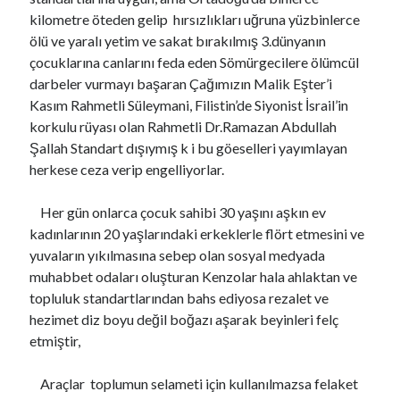
kilometre öteden gelip hırsızlıkları uğruna yüzbinlerce
ölü ve yaralı yetim ve sakat bırakılmış 3.dünyanın
çocuklarına canlarını feda eden Sömürgecilere ölümcül
darbeler vurmayı başaran Çağımızın Malik Eşter’i
Kasım Rahmetli Süleymani, Filistin’de Siyonist İsrail’in
korkulu rüyası olan Rahmetli Dr.Ramazan Abdullah
Şallah Standart dışıymış k i bu göeselleri yayımlayan
herkese ceza verip engelliyorlar.
Her gün onlarca çocuk sahibi 30 yaşını aşkın ev
kadınlarının 20 yaşlarındaki erkeklerle flört etmesini ve
yuvaların yıkılmasına sebep olan sosyal medyada
muhabbet odaları oluşturan Kenzolar hala ahlaktan ve
topluluk standartlarından bahs ediyosa rezalet ve
hezimet diz boyu değil boğazı aşarak beyinleri felç
etmiştir,
Araçlar toplumun selameti için kullanılmazsa felaket