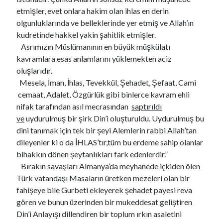
etmişler, evet onlara hakim olan ihlas en derin
olgunluklarında ve belleklerinde yer etmiş ve Allah’ın
kudretinde hakkel yakin şahitlik etmişler.
Asrımızın Müslümanının en büyük müşkülatı
kavramlara esas anlamlarını yüklemekten aciz
oluşlarıdır.
Mesela, İman, İhlas, Tevekkül, Şehadet, Şefaat, Cami
cemaat, Adalet, Özgürlük gibi binlerce kavram ehli
nifak tarafından asıl mecrasından
saptırıldı
ve
uydurulmuş bir şirk Din’i oluşturuldu. Uydurulmuş bu
dini tanımak için tek bir şeyi Alemlerin rabbi Allah’tan
dileyenler ki o da İHLAS’tır,tüm bu erdeme sahip olanlar
bihakkın dönen şeytanlıkları fark edenlerdir.”
Bırakın savaşları Almanya’da meyhanede içkiden ölen
Türk vatandaşı Masaların üretken mezeleri olan bir
fahişeye bile Gurbeti ekleyerek şehadet payesi reva
gören ve bunun üzerinden bir mukeddesat geliştiren
Din’i Anlayışı dillendiren bir toplum ırkın asaletini