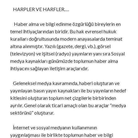
s
HARPLER VE HARFLER….
Haber alma ve bilgi edinme özgürlüğü bireylerin en
Son Yazılar
temel ihtiyaçlarından biridir. Bu hak evrensel hukuk
Najlepšia Investičná Platforma: Porovnanie a Recenzie 2024
kuralları doğrultusunda modern anayasalarda teminat
Online Casino EU Bonus Guide Best Deals for 2026 Today
altına alınmıştır. Yazılı (gazete, dergi, vb.), görsel
Rokubet Giriş Sorunları Tarih Oluyor: 2026 Yılında Kesintisiz Erişim
(televizyon) ve işitsel (radyo) yayınların yanı sıra Sosyal
Rehberi
medya kaynakları günümüzde toplumun haber alma
CAMİ-KİLİSE MESCİT VE HAVRA
ihtiyacını sağlayan iletişim araçlarıdır.
monte-carlo casino paypal Guide Fast Deposits and Tips
Geleneksel medya kavramında, haberi oluşturan ve
yayınlayan basın yayın kaynakları ile bu yayınların hedef
Son yorumlar
kitlesini oluşturan toplum net çizgilerle birbirinden
ayrılır. Genel olarak ticari amaçlı olan bu araçlar “medya
HER MESLEĞİN ÖLÜMÜ VE TAZİYESİ FARKLIDIR..
için
Megan
sektörünü” oluşturur.
ŞUUR VE İDRAK
için
https://cuocsongquanhta.webflow.io/posts/thuoc-
dau-nhuc-xuong-khop
İnternet ve sosyal medyanın kullanımının
ISLAH İFSAT SÖZ VE DAVRANIŞLAR..!
için
perfect boobs nsfw
yaygınlaşması ile birlikte toplumun haber ve bilgi
ÇOK GEÇ KALDIK AZİZİM ÇOK..
için
bintaro88 daftar