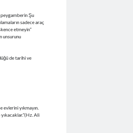
ir peygamberin Şu
ulamaların sadece araç
 İşkence etmeyin”
an unsurunu
üğü de tarihi ve
e evlerini yıkmayın.
 yıkacaklar.”(Hz. Ali