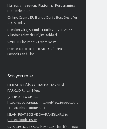
Najlepšia Investičná Platforma: Porovnanie a
Recenzie 2024
Online Casino EU Bonus Guide Best Deals for
2026 Today
Rokubet Giriş Sorunları Tarih Oluyor: 2026
Yılında Kesintisiz Erişim Rehberi
CAMİ-KİLİSE MESCİT VE HAVRA
monte-carlo casino paypal Guide Fast
Deposits and Tips
Son yorumlar
HER MESLEĞİN ÖLÜMÜ VE TAZİYESİ
FARKLIDIR..
için
Megan
ŞUUR VE İDRAK
için
https://cuocsongquanhta.webflow.io/posts/thu
oc-dau-nhuc-xuong-khop
ISLAH İFSAT SÖZ VE DAVRANIŞLAR..!
için
perfect boobs nsfw
ÇOK GEÇ KALDIK AZİZİM ÇOK..
için
bintaro88