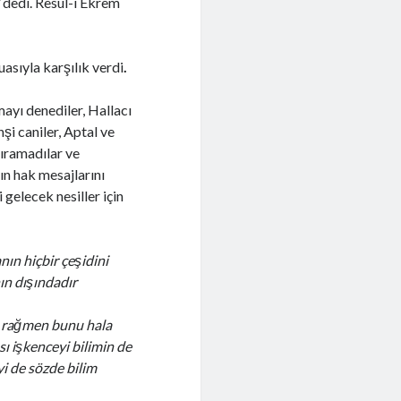
”
dedi. Resûl-i Ekrem
uasıyla karşılık verdi
.
ayı denediler, Hallacı
i caniler, Aptal ve
kıramadılar ve
ın hak mesajlarını
 gelecek nesiller için
ın hiçbir çeşidini
ın dışındadır
a rağmen bunu hala
ı işkenceyi bilimin de
yi de sözde bilim