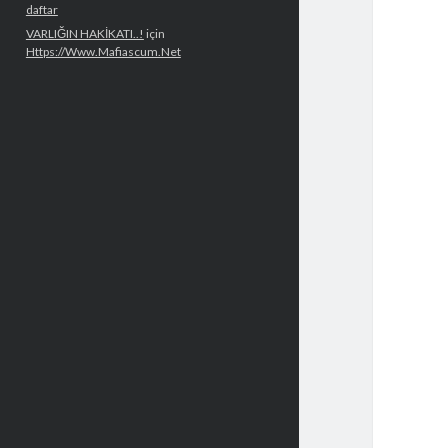
daftar
VARLIĞIN HAKİKATI..!
için
Https://Www.Mafiascum.Net