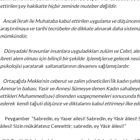
ettirilen şey hakikatte hiçbir zeminde muteber değildir.
Ancak İkrah ile Muhataba kabul ettirilen uygulama ve düşüncenin 
araştırılmaya ve tarihi tecrübeler de dikkate alınarak daha sistema
mümkündür,
Dünyadaki firavunlar insanlara uyguladıkları zulüm ve Cebri, ale
ibreti alem olması için bilinçli bir şekilde işlemişler.ve gelecek nes
psikolojisi yaratarak saltanatlarının devamını sağlamışlardır.
Ortaçağda Mekke’nin ceberut ve zalim yöneticileri İlk kadın şehit
Ammar’ın babası, Yasir ve Annesi Sümeyye denen Kadın sahabeye
ettikleri Muhammed(sav) dinenden vazgeçmemeleri sonucunda fizi
ederek kendi tağuti düşünce ve diktalarını kabul ettirmeyi ilke edi
Peygamber “Sabredin, ey Yaser ailesi! Sabredin, ey Yâsir âilesi! S
âilesi! Sizin mükâfatınız Cennettir; sabredin, ey Yâsir âilesi!”