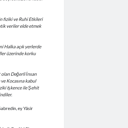
fiziki ve Ruhi Etkileri
tik veriler elde etmek
ni Halka açık yerlerde
iller üzerinde korku
 olan Değerli İnsan
 ve Kocasına kabul
ki işkence ile Şehit
ndiler.
abredin, ey Yâsir