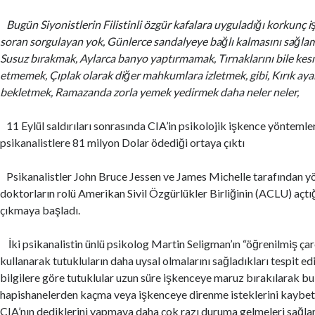
Bugün Siyonistlerin Filistinli özgür kafalara uyguladığı korkunç iş
soran sorgulayan yok, Günlerce sandalyeye bağlı kalmasını sağl
Susuz bırakmak, Aylarca banyo yaptırmamak, Tırnaklarını bile k
etmemek, Çıplak olarak diğer mahkumlara izletmek, gibi, Kırık aya
bekletmek, Ramazanda zorla yemek yedirmek daha neler neler,
11 Eylül saldırıları sonrasında CIA’in psikolojik işkence yöntemler
psikanalistlere 81 milyon Dolar ödediği ortaya çıktı
Psikanalistler John Bruce Jessen ve James Michelle tarafından y
doktorların rolü Amerikan Sivil Özgürlükler Birliğinin (ACLU) açtı
çıkmaya başladı.
İki psikanalistin ünlü psikolog Martin Seligman’ın “öğrenilmiş çare
kullanarak tutukluların daha uysal olmalarını sağladıkları tespit ed
bilgilere göre tutuklular uzun süre işkenceye maruz bırakılarak bu
hapishanelerden kaçma veya işkenceye direnme isteklerini kaybett
CIA’nın dediklerini yapmaya daha çok razı duruma gelmeleri sağla