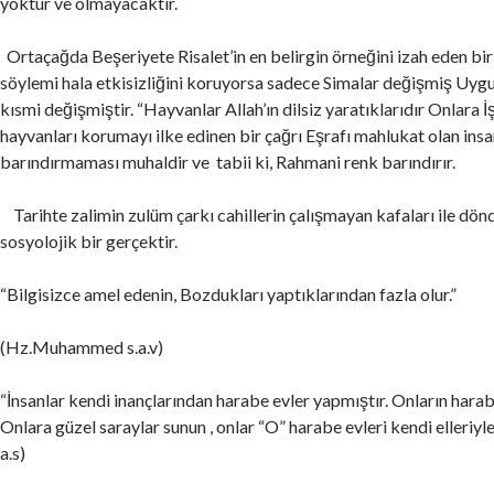
yoktur ve olmayacaktır.
Ortaçağda Beşeriyete Risalet’in en belirgin örneğini izah eden b
söylemi hala etkisizliğini koruyorsa sadece Simalar değişmiş Uyg
kısmi değişmiştir. “Hayvanlar Allah’ın dilsiz yaratıklarıdır Onlara
hayvanları korumayı ilke edinen bir çağrı Eşrafı mahlukat olan ins
barındırmaması muhaldir ve tabii ki, Rahmani renk barındırır.
Tarihte zalimin zulüm çarkı cahillerin çalışmayan kafaları ile dönd
sosyolojik bir gerçektir.
“Bilgisizce amel edenin, Bozdukları yaptıklarından fazla olur.”
(Hz.Muhammed s.a.v)
“İnsanlar kendi inançlarından harabe evler yapmıştır. Onların harab
Onlara güzel saraylar sunun , onlar “O” harabe evleri kendi elleriyle
a.s)