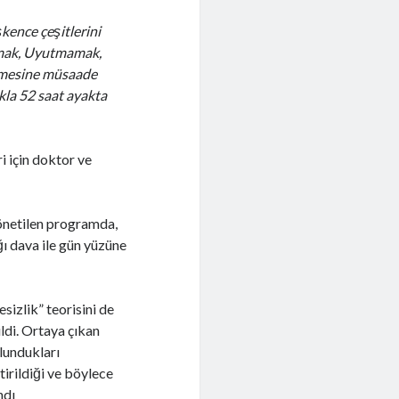
kence çeşitlerini
amak, Uyutmamak,
esmesine müsaade
kla 52 saat ayakta
i için doktor ve
önetilen programda,
ğı dava ile gün yüzüne
sizlik” teorisini de
ildi. Ortaya çıkan
lundukları
irildiği ve böylece
ndı