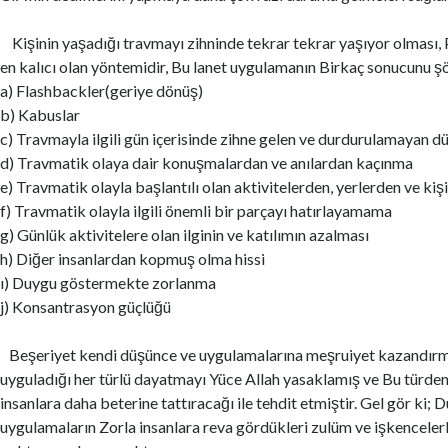
Kişinin yaşadığı travmayı zihninde tekrar tekrar yaşıyor olması, 
en kalıcı olan yöntemidir, Bu lanet uygulamanın Birkaç sonucunu şöy
a) Flashbackler(geriye dönüş)
b) Kabuslar
c) Travmayla ilgili gün içerisinde zihne gelen ve durdurulamayan d
d) Travmatik olaya dair konuşmalardan ve anılardan kaçınma
e) Travmatik olayla başlantılı olan aktivitelerden, yerlerden ve ki
f) Travmatik olayla ilgili önemli bir parçayı hatırlayamama
g) Günlük aktivitelere olan ilginin ve katılımın azalması
h) Diğer insanlardan kopmuş olma hissi
ı) Duygu göstermekte zorlanma
j) Konsantrasyon güçlüğü
Beşeriyet kendi düşünce ve uygulamalarına meşruiyet kazandırma
uyguladığı her türlü dayatmayı Yüce Allah yasaklamış ve Bu türden 
insanlara daha beterine tattıracağı ile tehdit etmiştir. Gel gör ki;
uygulamaların Zorla insanlara reva gördükleri zulüm ve işkenceler