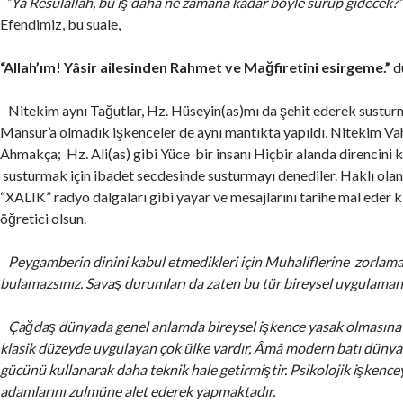
“Yâ Resûlallah, bu iş daha ne zamana kadar böyle sürüp gidecek?
Efendimiz, bu suale,
“Allah’ım! Yâsir ailesinden Rahmet ve Mağfiretini esirgeme.”
d
Nitekim aynı Tağutlar, Hz. Hüseyin(as)mı da şehit ederek susturm
Mansur’a olmadık işkenceler de aynı mantıkta yapıldı, Nitekim Vahş
Ahmakça; Hz. Ali(as) gibi Yüce bir insanı Hiçbir alanda direncini 
susturmak için ibadet secdesinde susturmayı denediler. Haklı olan
“XALIK” radyo dalgaları gibi yayar ve mesajlarını tarihe mal eder ki
öğretici olsun.
Peygamberin dinini kabul etmedikleri için Muhaliflerine zorlaman
bulamazsınız. Savaş durumları da zaten bu tür bireysel uygulaman
Çağdaş dünyada genel anlamda bireysel işkence yasak olmasın
klasik düzeyde uygulayan çok ülke vardır, Âmâ modern batı dünyas
gücünü kullanarak daha teknik hale getirmiştir. Psikolojik işkence
adamlarını zulmüne alet ederek yapmaktadır.