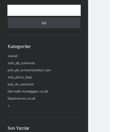
Menü
Arama
Kategoriler
Genel
Jule_pb_common
jule_pb_ormanistanbul.com
July_pinco_Sepi
july_rb_common
lets-talk-mortgages.co.uk
lizjamieson.co.uk
s
Son Yazılar