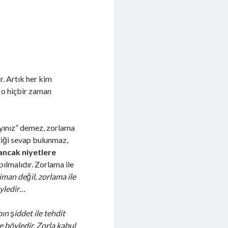
r. Artık her kim
, o hiçbir zaman
ayınız” demez, zorlama
tiği sevap bulunmaz,
ancak niyetlere
apılmalıdır. Zorlama ile
iman değil, zorlama ile
öyledir…
n şiddet ile tehdit
böyledir, Zorla kabul