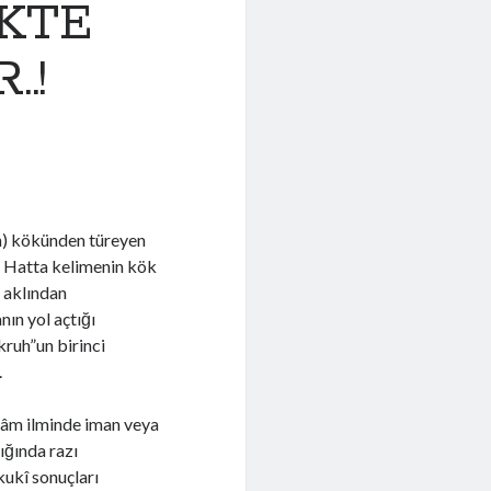
KTE
.!
h) kökünden türeyen
r. Hatta kelimenin kök
 aklından
ın yol açtığı
kruh”un birinci
.
lâm ilminde iman veya
ığında razı
kukî sonuçları