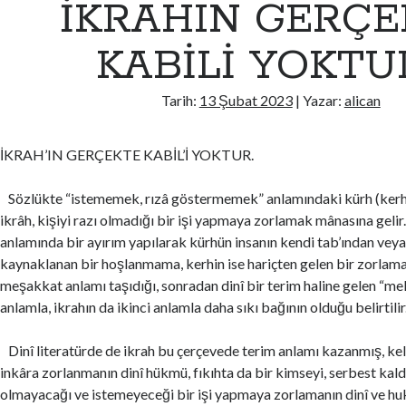
İKRAHIN GERÇE
KABİLİ YOKTUR.
Tarih:
13 Şubat 2023
| Yazar:
alican
İKRAH’IN GERÇEKTE KABİL’İ YOKTUR.
Sözlükte “istememek, rızâ göstermemek” anlamındaki kürh (ker
ikrâh, kişiyi razı olmadığı bir işi yapmaya zorlamak mânasına geli
anlamında bir ayırım yapılarak kürhün insanın kendi tab’ından veya
kaynaklanan bir hoşlanmama, kerhin ise hariçten gelen bir zorlaman
meşakkat anlamı taşıdığı, sonradan dinî bir terim haline gelen “me
anlamla, ikrahın da ikinci anlamla daha sıkı bağının olduğu belirtilir
Dinî literatürde de ikrah bu çerçevede terim anlamı kazanmış, ke
inkâra zorlanmanın dinî hükmü, fıkıhta da bir kimseyi, serbest kald
olmayacağı ve istemeyeceği bir işi yapmaya zorlamanın dinî ve hu