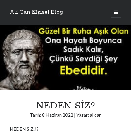
Ali Can Kişisel Blog
ana
menüyü
Yan
aç
Makale Arama
Menü
Arama
Kategoriler
Genel
Jule_pb_common
jule_pb_ormanistanbul.com
NEDEN SİZ?
July_pinco_Sepi
july_rb_common
Tarih:
8 Haziran 2022
| Yazar:
alican
lets-talk-mortgages.co.uk
lizjamieson.co.uk
NEDEN SİZ..!?