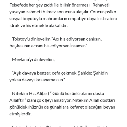
Felsefede her şey zıddı ile bilinir önermesi ; Rehaveti
yaşayan zahmeti bilmez sonucuna ulaşılır. Orucun psiko
sosyal boyutuyla mahrumların empatiye dayalı ıstırabını
idrak ve his etmekle alakalıdır.
Tolstoy’u dinleyelim “Acı his ediyorsan canlısın,
başkasının acısını his ediyorsan İnsansın”
Mevlana’yı dinleyelim;
“Aşk davaya benzer, cefa çekmek Şahide; Şahidin
yoksa davayı kazanamazsın.”
Nitekim Hz. Ali(as) “ Gönlü hüzünlü olanın dostu
Allah’tır” izahı çok şeyi anlatıyor. Nitekim Allah dostları
gönüldeki hüznün de günahlara kefaret olacağını beyan
etmişlerdir.