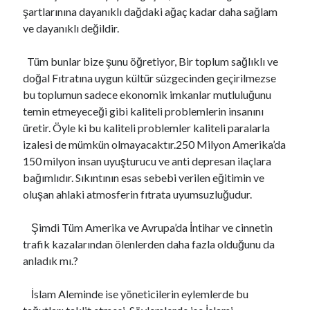
şartlarınına dayanıklı dağdaki ağaç kadar daha sağlam
ve dayanıklı değildir.
Tüm bunlar bize şunu öğretiyor, Bir toplum sağlıklı ve
doğal Fıtratına uygun kültür süzgecinden geçirilmezse
bu toplumun sadece ekonomik imkanlar mutluluğunu
temin etmeyeceği gibi kaliteli problemlerin insanını
üretir. Öyle ki bu kaliteli problemler kaliteli paralarla
izalesi de mümkün olmayacaktır.250 Milyon Amerika’da
150 milyon insan uyuşturucu ve anti depresan ilaçlara
bağımlıdır. Sıkıntının esas sebebi verilen eğitimin ve
oluşan ahlaki atmosferin fıtrata uyumsuzluğudur.
Şimdi Tüm Amerika ve Avrupa’da İntihar ve cinnetin
trafik kazalarından ölenlerden daha fazla olduğunu da
anladık mı.?
İslam Aleminde ise yöneticilerin eylemlerde bu