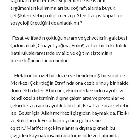
tağutları taklit etmesi, Söylemlerde ise İslami
argümanları kullanmaları bu coğrafyalarda büyük
çelişkilere sebep olup, meczup,Ateist ve psikopat bir
sosyoloji ürettiğini de anladık mı ?
Fesat ve ifsadın çokluğu haram ve şehvetlerin galebesi
Çirkin ahlak, Cinayet yağma, Fuhuş ve her türlü kötülük
batılı uluslararasında ev aile ve eğitim sisteminin
bozukluğunun bir ürünüdür.
Elektronlar özel bir düzen ve belirlenmiş bir sürat ile
Merkezi Çekirdeğin Etrafında ona cezb olmuş bir halde
dönmektedirler, Atomun çekim merkezinden ayrılır ve
kendi özel sisteminin dışına çakarlarsa ve protonlar ve
çekirdek arasında ayrılık tahribat, Fesat ve zarar sebebi
ise; Beşer için, Allah merkezli çizgiden kaymak da, Fiziki
ve Ruhi birçok Fesadın meydana gelmesine
eşittir..!Marifetin çekim alanının dışına çıkmak bu
çizgiden kaymak insanın anatomisinde ve batınında