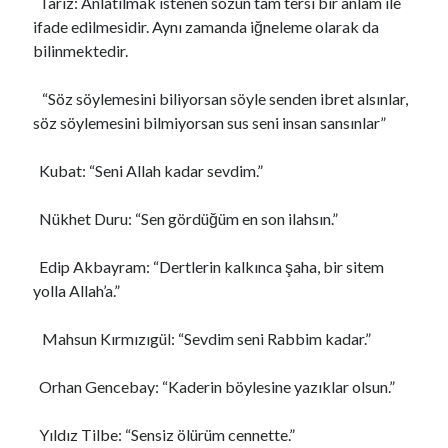
Tariz: Anlatılmak istenen sözün tam tersi bir anlam ile
ifade edilmesidir. Aynı zamanda iğneleme olarak da
bilinmektedir.
“Söz söylemesini biliyorsan söyle senden ibret alsınlar,
söz söylemesini bilmiyorsan sus seni insan sansınlar”
Kubat: “Seni Allah kadar sevdim.”
Nükhet Duru: “Sen gördüğüm en son ilahsın.”
Edip Akbayram: “Dertlerin kalkınca şaha, bir sitem
yolla Allah’a.”
Mahsun Kırmızıgül: “Sevdim seni Rabbim kadar.”
Orhan Gencebay: “Kaderin böylesine yazıklar olsun.”
Yıldız Tilbe: “Sensiz ölürüm cennette.”