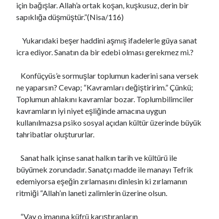
için bağışlar. Allah’a ortak koşan, kuşkusuz, derin bir
sapıklığa düşmüştür.”(Nisa/116)
Yukarıdaki beşer haddini aşmış ifadelerle güya sanat
icra ediyor. Sanatın da bir edebi olması gerekmez mi.?
Konfüçyüs’e sormuşlar toplumun kaderini sana versek
ne yaparsın? Cevap; “Kavramları değiştiririm.” Çünkü;
Toplumun ahlakını kavramlar bozar. Toplumbilimciler
kavramların iyi niyet eşliğinde amacına uygun
kullanılmazsa psiko sosyal açıdan kültür üzerinde büyük
tahribatlar oluştururlar.
Sanat halk içinse sanat halkın tarih ve kültürü ile
büyümek zorundadır. Sanatçı madde ile manayı Tefrik
edemiyorsa eşeğin zırlamasını dinlesin ki zırlamanın
ritmiği “Allah’ın laneti zalimlerin üzerine olsun.
“Vay o imanına küfrü karıştıranların