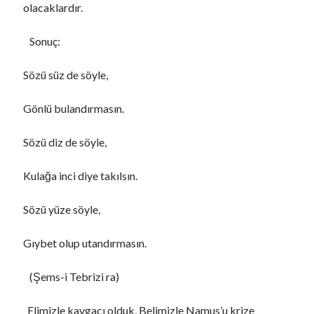
olacaklardır.
Sonuç:
Sözü süz de söyle,
Gönlü bulandırmasın.
Sözü diz de söyle,
Kulağa inci diye takılsın.
Sözü yüze söyle,
Gıybet olup utandırmasın.
(Şems-i Tebrizi ra)
Elimizle kavgacı olduk, Belimizle Namus’u krize