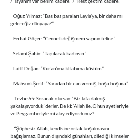
/ “İsyanım var benim kadere.” / “Rest çektim kadere.”
Oğuz Yılmaz: “Bas bas paraları Leyla’ya, bir daha mı
geleceğiz dünyaya?”
Ferhat Göçer: “Cenneti değişmem saçının teline.”
Selami Şahin: “Tapılacak kadınsın.”
Latif Doğan: “Kur’an’ıma kitabıma küstüm.”
Mahsuni Şerif: “Yaradan bir can vermiş, boşu boşuna.”
Tevbe 65: Soracak olursan: ‘Biz lafa dalmış
şakalaşıyorduk’ derler. De ki: ‘Allah ile, O’nun ayetleriyle
ve Peygamberiyle mi alay ediyordunuz?’
“Şüphesiz Allah, kendisine ortak koşulmasını
bağışlamaz. Bunun dışındaki günahları, dilediği kimseler