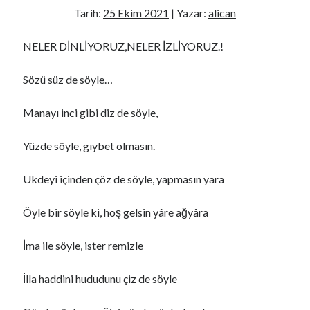
s
Tarih:
25 Ekim 2021
| Yazar:
alican
NELER DİNLİYORUZ,NELER İZLİYORUZ.!
Son Yazılar
Sözü süz de söyle…
Najlepšia Investičná Platforma: Porovnanie a Recenzie 2024
Online Casino EU Bonus Guide Best Deals for 2026 Today
Manayı inci gibi diz de söyle,
Rokubet Giriş Sorunları Tarih Oluyor: 2026 Yılında Kesintisiz Erişim
Rehberi
Yüzde söyle, gıybet olmasın.
CAMİ-KİLİSE MESCİT VE HAVRA
monte-carlo casino paypal Guide Fast Deposits and Tips
Ukdeyi içinden çöz de söyle, yapmasın yara
Öyle bir söyle ki, hoş gelsin yâre ağyâra
Son yorumlar
HER MESLEĞİN ÖLÜMÜ VE TAZİYESİ FARKLIDIR..
için
Megan
İma ile söyle, ister remizle
ŞUUR VE İDRAK
için
https://cuocsongquanhta.webflow.io/posts/thuoc-
dau-nhuc-xuong-khop
İlla haddini hududunu çiz de söyle
ISLAH İFSAT SÖZ VE DAVRANIŞLAR..!
için
perfect boobs nsfw
ÇOK GEÇ KALDIK AZİZİM ÇOK..
için
bintaro88 daftar