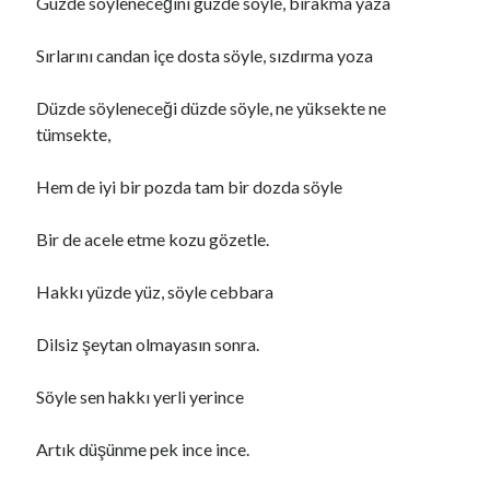
Güzde söyleneceğini güzde söyle, bırakma yaza
VARLIĞIN HAKİKATI..!
için
Https://Www.Mafiascum.Net
Sırlarını candan içe dosta söyle, sızdırma yoza
Düzde söyleneceği düzde söyle, ne yüksekte ne
tümsekte,
Hem de iyi bir pozda tam bir dozda söyle
Bir de acele etme kozu gözetle.
Hakkı yüzde yüz, söyle cebbara
Dilsiz şeytan olmayasın sonra.
Söyle sen hakkı yerli yerince
Artık düşünme pek ince ince.