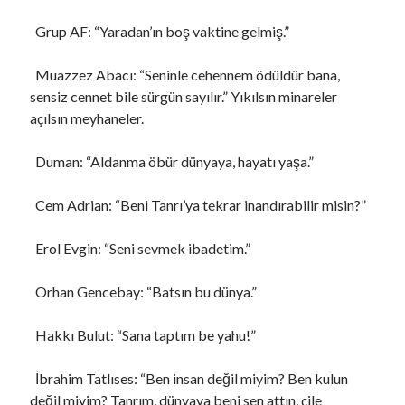
Grup AF: “Yaradan’ın boş vaktine gelmiş.”
Muazzez Abacı: “Seninle cehennem ödüldür bana,
sensiz cennet bile sürgün sayılır.” Yıkılsın minareler
açılsın meyhaneler.
Duman: “Aldanma öbür dünyaya, hayatı yaşa.”
Cem Adrian: “Beni Tanrı’ya tekrar inandırabilir misin?”
Erol Evgin: “Seni sevmek ibadetim.”
Orhan Gencebay: “Batsın bu dünya.”
Hakkı Bulut: “Sana taptım be yahu!”
İbrahim Tatlıses: “Ben insan değil miyim? Ben kulun
değil miyim? Tanrım, dünyaya beni sen attın, çile