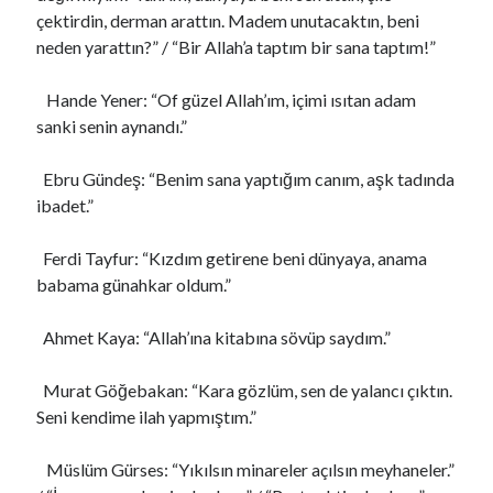
çektirdin, derman arattın. Madem unutacaktın, beni
neden yarattın?” / “Bir Allah’a taptım bir sana taptım!”
Hande Yener: “Of güzel Allah’ım, içimi ısıtan adam
sanki senin aynandı.”
Ebru Gündeş: “Benim sana yaptığım canım, aşk tadında
ibadet.”
Ferdi Tayfur: “Kızdım getirene beni dünyaya, anama
babama günahkar oldum.”
Ahmet Kaya: “Allah’ına kitabına sövüp saydım.”
Murat Göğebakan: “Kara gözlüm, sen de yalancı çıktın.
Seni kendime ilah yapmıştım.”
Müslüm Gürses: “Yıkılsın minareler açılsın meyhaneler.”