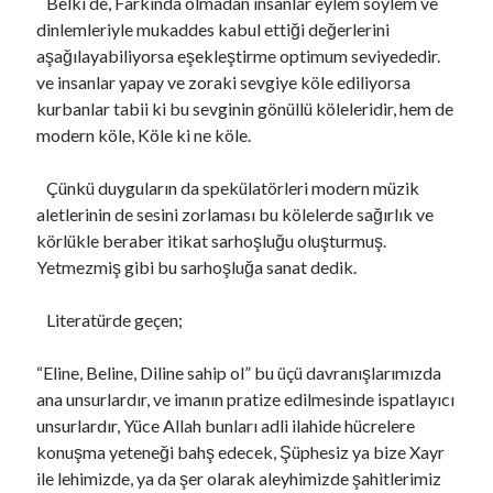
Belki de, Farkında olmadan insanlar eylem söylem ve
dinlemleriyle mukaddes kabul ettiği değerlerini
aşağılayabiliyorsa eşekleştirme optimum seviyededir.
ve insanlar yapay ve zoraki sevgiye köle ediliyorsa
kurbanlar tabii ki bu sevginin gönüllü köleleridir, hem de
modern köle, Köle ki ne köle.
Çünkü duyguların da spekülatörleri modern müzik
aletlerinin de sesini zorlaması bu kölelerde sağırlık ve
körlükle beraber itikat sarhoşluğu oluşturmuş.
Yetmezmiş gibi bu sarhoşluğa sanat dedik.
Literatürde geçen;
“Eline, Beline, Diline sahip ol” bu üçü davranışlarımızda
ana unsurlardır, ve imanın pratize edilmesinde ispatlayıcı
unsurlardır, Yüce Allah bunları adli ilahide hücrelere
konuşma yeteneği bahş edecek, Şüphesiz ya bize Xayr
ile lehimizde, ya da şer olarak aleyhimizde şahitlerimiz