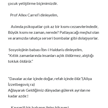
çocuk yetiştirme biçimimizdir.
Prof Allex Carrel’i dinleyelim,
Aslında psikopatlar çok az bir kısmı cezaevlerindedir,
Büyük kısmı ne zaman, nerede? Patlayacağı meçhul olan
ve aramızda rahatça serseri bombalar gibi dolaşıyorlar.
Sosyolojinin babası İbn-i Haldun’u dinleyelim,
“Kıtlık zamanlarında insanları açlık öldürmez, alıştığı
tokluk öldürür.”
“Davalar acılar içinde doğar, refah içinde ölür.”(Aliya
İzzetbegoviç ra)
Ağlayarak Geldiğimiz dünyadan gülerek ayrılan ne
kadar azdır.!
Kayserili bir babanın ilginç hikayesi,