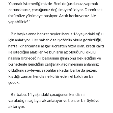
Yapmak istemediğimizde ‘Beni doğurdunuz, yapmak
VARLIĞIN HAKİKATI..!
için
Https://Www.Mafiascum.Net
zorundasınız, çocuğunuz değil miyim?’ diyor. Direnirsek
üstümüze yürümeye başlıyor. Artık korkuyoruz. Ne
yapabiliriz?”
Bir başka anne benzer şeyleri henüz 16 yaşındaki oğlu
için anlatıyor. Her sabah özel şoförün okula götürdüğü,
haftalık harcaması asgari ücretten fazla olan, kredi kartı
ile istediğini alabilen ve bunların az olduğunu, okulu
nasılsa bitireceğini, babasının işinin onu beklediğini ve
bu nedenle gençliğini çalışarak geçirmesinin anlamsız
olduğunu söyleyen, sabahlara kadar barlarda gezen,
kızdığı zaman kendisine küfür eden, el kaldıran bir
çocuk.
Bir baba, 14 yaşındaki çocuğunun kendisini
yaraladığını ağlayarak anlatıyor ve benzer bir öyküyü
aktarıyor.