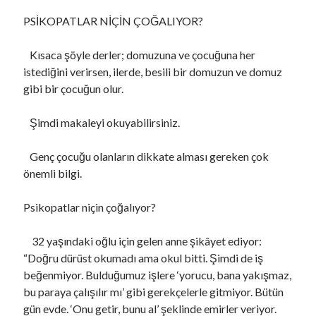
s
PSİKOPATLAR NİÇİN ÇOĞALIYOR?
Kısaca şöyle derler; domuzuna ve çocuğuna her
Son Yazılar
istediğini verirsen, ilerde, besili bir domuzun ve domuz
Najlepšia Investičná Platforma: Porovnanie a Recenzie 2024
gibi bir çocuğun olur.
Online Casino EU Bonus Guide Best Deals for 2026 Today
Rokubet Giriş Sorunları Tarih Oluyor: 2026 Yılında Kesintisiz Erişim
Şimdi makaleyi okuyabilirsiniz.
Rehberi
CAMİ-KİLİSE MESCİT VE HAVRA
Genç çocuğu olanların dikkate alması gereken çok
monte-carlo casino paypal Guide Fast Deposits and Tips
önemli bilgi.
Psikopatlar niçin çoğalıyor?
Son yorumlar
32 yaşındaki oğlu için gelen anne şikâyet ediyor:
HER MESLEĞİN ÖLÜMÜ VE TAZİYESİ FARKLIDIR..
için
Megan
“Doğru dürüst okumadı ama okul bitti. Şimdi de iş
ŞUUR VE İDRAK
için
https://cuocsongquanhta.webflow.io/posts/thuoc-
beğenmiyor. Bulduğumuz işlere ‘yorucu, bana yakışmaz,
dau-nhuc-xuong-khop
bu paraya çalışılır mı’ gibi gerekçelerle gitmiyor. Bütün
ISLAH İFSAT SÖZ VE DAVRANIŞLAR..!
için
perfect boobs nsfw
gün evde. ‘Onu getir, bunu al’ şeklinde emirler veriyor.
ÇOK GEÇ KALDIK AZİZİM ÇOK..
için
bintaro88 daftar