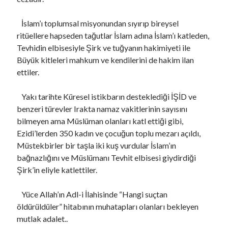
İslam’ı toplumsal misyonundan sıyırıp bireysel
ritüellere hapseden tağutlar İslam adına İslam’ı katleden,
Tevhidin elbisesiyle Şirk ve tuğyanın hakimiyeti ile
Büyük kitleleri mahkum ve kendilerini de hakim ilan
ettiler.
Yakı tarihte Küresel istikbarın desteklediği İŞİD ve
benzeri türevler Irakta namaz vakitlerinin sayısını
bilmeyen ama Müslüman olanları katl ettiği gibi,
Ezidi’lerden 350 kadın ve çocuğun toplu mezarı açıldı,
Müstekbirler bir taşla iki kuş vurdular İslam’ın
bağnazlığını ve Müslümanı Tevhit elbisesi giydirdiği
Şirk’in eliyle katlettiler.
Yüce Allah’ın Adl-i İlahisinde “Hangi suçtan
öldürüldüler” hitabının muhatapları olanları bekleyen
mutlak adalet..