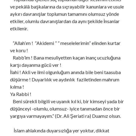
ve pekâlâ başkalarına da sıçrayabilir kanunlara ve usule
aykırı davranışlar toplumun tamamını olumsuz yönde
etkiler, olumlu davranışlardan da aynı şekilde İnsanlar
etkilenir.
“Allah’ım ! “Akidemi ” ” meselelerimin” elinden kurtar
ve koru !
Rabb’im ! Bana mesuliyetten kaçan inanç ucuzluğuna
karşı dayanma gücü ver !
İlahi ! Akli ve ilmî olgunluğum anında bile beni taasuba
düşürme ! Duyarlılık ve aydınlık faziletinden mahrum
kılma !
Ya Rabbi !
Beni sürekli bilgili ve uyanık kıl ki, bir kimseyi yada bir
düşünceyi -olumlu, olumsuz- iyice tanımadan önce bir
yargıya varmayayım.” (Dr. Ali Şeriati ra) Duamız olsun.
İslam ahlakında duyarsızlığa yer yoktur, dikkat