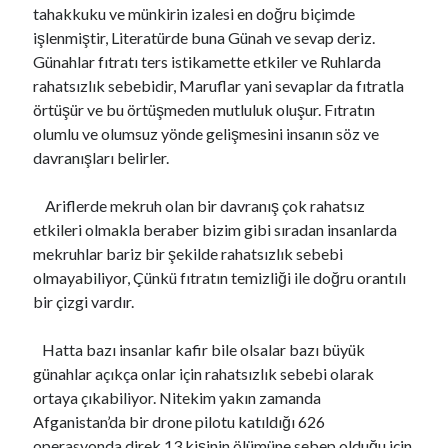
tahakkuku ve münkirin izalesi en doğru biçimde
işlenmiştir, Literatürde buna Günah ve sevap deriz.
Günahlar fıtratı ters istikamette etkiler ve Ruhlarda
rahatsızlık sebebidir, Maruflar yani sevaplar da fıtratla
örtüşür ve bu örtüşmeden mutluluk oluşur. Fıtratın
olumlu ve olumsuz yönde gelişmesini insanın söz ve
davranışları belirler.
Ariflerde mekruh olan bir davranış çok rahatsız
etkileri olmakla beraber bizim gibi sıradan insanlarda
mekruhlar bariz bir şekilde rahatsızlık sebebi
olmayabiliyor, Çünkü fıtratın temizliği ile doğru orantılı
bir çizgi vardır.
Hatta bazı insanlar kafir bile olsalar bazı büyük
günahlar açıkça onlar için rahatsızlık sebebi olarak
ortaya çıkabiliyor. Nitekim yakın zamanda
Afganistan’da bir drone pilotu katıldığı 626
operasyonda direk 13 kişinin ölümüne sebep olduğu için