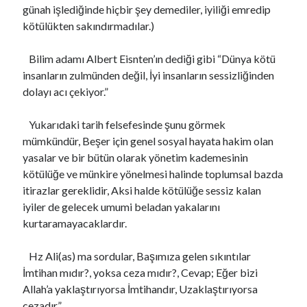
günah işlediğinde hiçbir şey demediler, iyiliği emredip
kötülükten sakındırmadılar.)
Bilim adamı Albert Eisnten’ın dediği gibi “Dünya kötü
insanların zulmünden değil, İyi insanların sessizliğinden
dolayı acı çekiyor.”
Yukarıdaki tarih felsefesinde şunu görmek
mümkündür, Beşer için genel sosyal hayata hakim olan
yasalar ve bir bütün olarak yönetim kademesinin
kötülüğe ve münkire yönelmesi halinde toplumsal bazda
itirazlar gereklidir, Aksi halde kötülüğe sessiz kalan
iyiler de gelecek umumi beladan yakalarını
kurtaramayacaklardır.
Hz Ali(as) ma sordular, Başımıza gelen sıkıntılar
İmtihan mıdır?, yoksa ceza mıdır?, Cevap; Eğer bizi
Allah’a yaklaştırıyorsa İmtihandır, Uzaklaştırıyorsa
cezadır.”