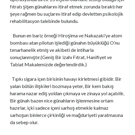
fıtratı şişen günahlarını itiraf etmek zorunda bıraktı her
şeye rağmen bu suçlarını itiraf edip devletten psikolojik
rehabilitasyon talebinde bulundu.
Bunun en bariz örneği Hiroşima ve Nakazaki’ye atom
bombası atan pilotun işlediği günahın büyüklüğü O’nu
tımarhanelik etmiş ve akibeti de intiharla
sonuçlanmıştır.(Geniş Bir izahı Fıtrat, Hanifiyet ve
Tabiat Makalemizde değerlendirdik.)
Tıpkı sigara içen birisinin havayı kirletmesi gibidir. Bir
yalan bütün ilişkileri bozmaya yeter, Bir kem bakış
harama nazar ediş yoldan çıkmaya ve zinaya yol açabilir,
Bir günah bazen nice günahların işlenmesine ortam
hazırlar, içki sadece içeni sarhoş etmekle kalmaz
sarhoşun binlerce çirkinliği ve mağduriyeti yaratmasına
da sebep olur.