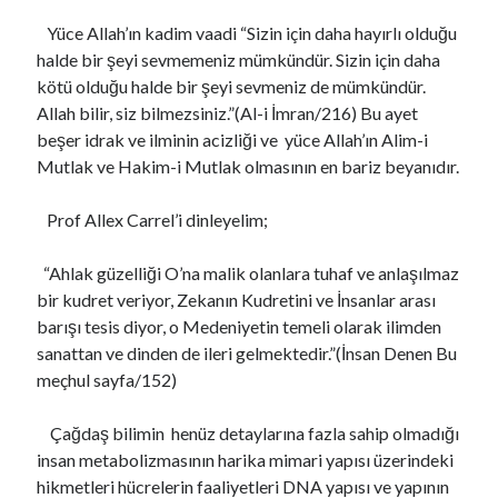
Yüce Allah’ın kadim vaadi “Sizin için daha hayırlı olduğu
halde bir şeyi sevmemeniz mümkündür. Sizin için daha
kötü olduğu halde bir şeyi sevmeniz de mümkündür.
Allah bilir, siz bilmezsiniz.”(Al-i İmran/216) Bu ayet
beşer idrak ve ilminin acizliği ve yüce Allah’ın Alim-i
Mutlak ve Hakim-i Mutlak olmasının en bariz beyanıdır.
Prof Allex Carrel’i dinleyelim;
“Ahlak güzelliği O’na malik olanlara tuhaf ve anlaşılmaz
bir kudret veriyor, Zekanın Kudretini ve İnsanlar arası
barışı tesis diyor, o Medeniyetin temeli olarak ilimden
sanattan ve dinden de ileri gelmektedir.”(İnsan Denen Bu
meçhul sayfa/152)
Çağdaş bilimin henüz detaylarına fazla sahip olmadığı
insan metabolizmasının harika mimari yapısı üzerindeki
hikmetleri hücrelerin faaliyetleri DNA yapısı ve yapının