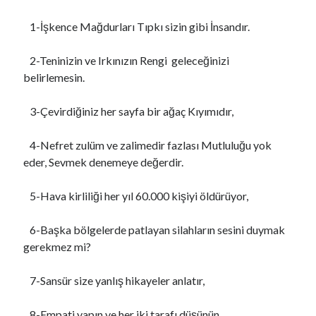
VARLIĞIN HAKİKATI..!
için
Https://Www.Mafiascum.Net
1-İşkence Mağdurları Tıpkı sizin gibi İnsandır.
2-Teninizin ve Irkınızın Rengi geleceğinizi
belirlemesin.
3-Çevirdiğiniz her sayfa bir ağaç Kıyımıdır,
4-Nefret zulüm ve zalimedir fazlası Mutluluğu yok
eder, Sevmek denemeye değerdir.
5-Hava kirliliği her yıl 60.000 kişiyi öldürüyor,
6-Başka bölgelerde patlayan silahların sesini duymak
gerekmez mi?
7-Sansür size yanlış hikayeler anlatır,
8-Empati yapın ve her iki tarafı düşünün