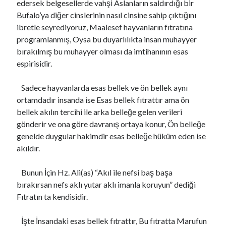
edersek belgesellerde vahşi Aslanların saldırdığı bir
Bufalo’ya diğer cinslerinin nasıl cinsine sahip çıktığını
ibretle seyrediyoruz, Maalesef hayvanların fıtratına
programlanmış, Oysa bu duyarlılıkta insan muhayyer
bırakılmış bu muhayyer olması da imtihanının esas
espirisidir.
Sadece hayvanlarda esas bellek ve ön bellek aynı
ortamdadır insanda ise Esas bellek fıtrattır ama ön
bellek akılın tercihi ile arka belleğe gelen verileri
gönderir ve ona göre davranış ortaya konur, Ön belleğe
genelde duygular hakimdir esas belleğe hüküm eden ise
akıldır.
Bunun İçin Hz. Ali(as) “Akıl ile nefsi baş başa
bırakırsan nefs aklı yutar aklı imanla koruyun” dediği
Fıtratın ta kendisidir.
İşte İnsandaki esas bellek fıtrattır, Bu fıtratta Marufun