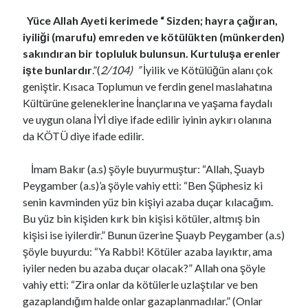
Yüce Allah Ayeti kerimede “ Sizden; hayra çağıran,
iyiliği (marufu) emreden ve kötülükten (münkerden)
sakındıran bir topluluk bulunsun. Kurtuluşa erenler
işte bunlardır
.”(
2/104) ”
İyilik ve Kötülüğün alanı çok
geniştir. Kısaca Toplumun ve ferdin genel maslahatına
Kültürüne geleneklerine İnançlarına ve yaşama faydalı
ve uygun olana İYİ diye ifade edilir iyinin aykırı olanına
da KÖTÜ diye ifade edilir.
İmam Bakır (a.s) şöyle buyurmuştur: “Allah, Şuayb
Peygamber (a.s)’a şöyle vahiy etti: “Ben Şüphesiz ki
senin kavminden yüz bin kişiyi azaba duçar kılacağım.
Bu yüz bin kişiden kırk bin kişisi kötüler, altmış bin
kişisi ise iyilerdir.” Bunun üzerine Şuayb Peygamber (a.s)
şöyle buyurdu: “Ya Rabbi! Kötüler azaba layıktır, ama
iyiler neden bu azaba duçar olacak?” Allah ona şöyle
vahiy etti: “Zira onlar da kötülerle uzlaştılar ve ben
gazaplandığım halde onlar gazaplanmadılar.” (Onlar