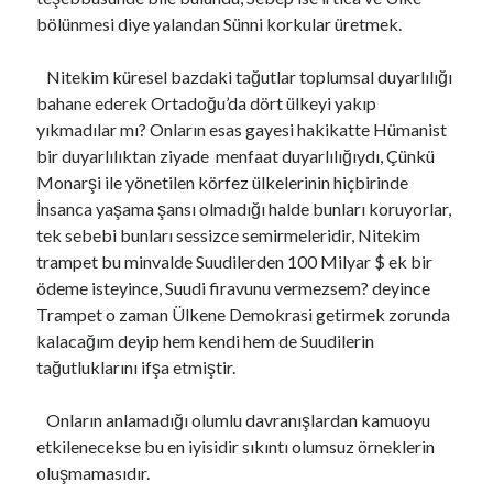
bölünmesi diye yalandan Sünni korkular üretmek.
Nitekim küresel bazdaki tağutlar toplumsal duyarlılığı
bahane ederek Ortadoğu’da dört ülkeyi yakıp
yıkmadılar mı? Onların esas gayesi hakikatte Hümanist
bir duyarlılıktan ziyade menfaat duyarlılığıydı, Çünkü
Monarşi ile yönetilen körfez ülkelerinin hiçbirinde
İnsanca yaşama şansı olmadığı halde bunları koruyorlar,
tek sebebi bunları sessizce semirmeleridir, Nitekim
trampet bu minvalde Suudilerden 100 Milyar $ ek bir
ödeme isteyince, Suudi firavunu vermezsem? deyince
Trampet o zaman Ülkene Demokrasi getirmek zorunda
kalacağım deyip hem kendi hem de Suudilerin
tağutluklarını ifşa etmiştir.
Onların anlamadığı olumlu davranışlardan kamuoyu
etkilenecekse bu en iyisidir sıkıntı olumsuz örneklerin
oluşmamasıdır.