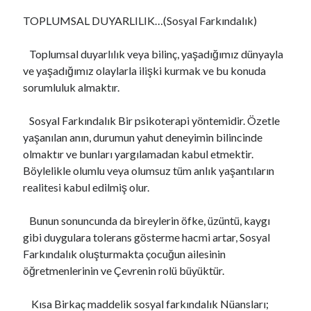
s
TOPLUMSAL DUYARLILIK…(Sosyal Farkındalık)
Toplumsal duyarlılık veya bilinç, yaşadığımız dünyayla
Son Yazılar
ve yaşadığımız olaylarla ilişki kurmak ve bu konuda
Najlepšia Investičná Platforma: Porovnanie a Recenzie 2024
sorumluluk almaktır.
Online Casino EU Bonus Guide Best Deals for 2026 Today
Rokubet Giriş Sorunları Tarih Oluyor: 2026 Yılında Kesintisiz Erişim
Sosyal Farkındalık Bir psikoterapi yöntemidir. Özetle
Rehberi
yaşanılan anın, durumun yahut deneyimin bilincinde
CAMİ-KİLİSE MESCİT VE HAVRA
olmaktır ve bunları yargılamadan kabul etmektir.
monte-carlo casino paypal Guide Fast Deposits and Tips
Böylelikle olumlu veya olumsuz tüm anlık yaşantıların
realitesi kabul edilmiş olur.
Son yorumlar
Bunun sonuncunda da bireylerin öfke, üzüntü, kaygı
gibi duygulara tolerans gösterme hacmi artar, Sosyal
HER MESLEĞİN ÖLÜMÜ VE TAZİYESİ FARKLIDIR..
için
Megan
Farkındalık oluşturmakta çocuğun ailesinin
ŞUUR VE İDRAK
için
https://cuocsongquanhta.webflow.io/posts/thuoc-
öğretmenlerinin ve Çevrenin rolü büyüktür.
dau-nhuc-xuong-khop
ISLAH İFSAT SÖZ VE DAVRANIŞLAR..!
için
perfect boobs nsfw
Kısa Birkaç maddelik sosyal farkındalık Nüansları;
ÇOK GEÇ KALDIK AZİZİM ÇOK..
için
bintaro88 daftar