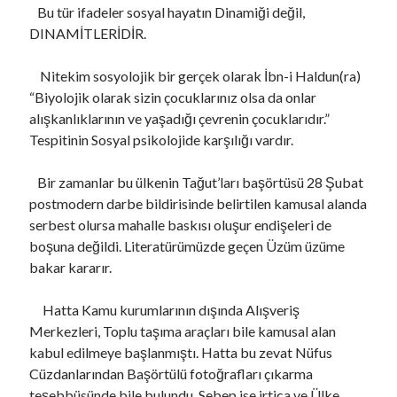
Bu tür ifadeler sosyal hayatın Dinamiği değil,
DINAMİTLERİDİR.
Nitekim sosyolojik bir gerçek olarak İbn-i Haldun(ra)
“Biyolojik olarak sizin çocuklarınız olsa da onlar
alışkanlıklarının ve yaşadığı çevrenin çocuklarıdır.”
Tespitinin Sosyal psikolojide karşılığı vardır.
Bir zamanlar bu ülkenin Tağut’ları başörtüsü 28 Şubat
postmodern darbe bildirisinde belirtilen kamusal alanda
serbest olursa mahalle baskısı oluşur endişeleri de
boşuna değildi. Literatürümüzde geçen Üzüm üzüme
bakar kararır.
Hatta Kamu kurumlarının dışında Alışveriş
Merkezleri, Toplu taşıma araçları bile kamusal alan
kabul edilmeye başlanmıştı. Hatta bu zevat Nüfus
Cüzdanlarından Başörtülü fotoğrafları çıkarma
teşebbüsünde bile bulundu, Sebep ise irtica ve Ülke