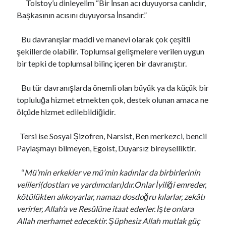
Tolstoy’u dinleyelim “Bir İnsan acı duyuyorsa canlıdır,
Başkasının acısını duyuyorsa İnsandır.”
Bu davranışlar maddi ve manevi olarak çok çeşitli
şekillerde olabilir. Toplumsal gelişmelere verilen uygun
bir tepki de toplumsal bilinç içeren bir davranıştır.
Bu tür davranışlarda önemli olan büyük ya da küçük bir
topluluğa hizmet etmekten çok, destek olunan amaca ne
ölçüde hizmet edilebildiğidir.
Tersi ise Sosyal Şizofren, Narsist, Ben merkezci, bencil
Paylaşmayı bilmeyen, Egoist, Duyarsız bireyselliktir.
“
Mü’min erkekler ve mü’min kadınlar da birbirlerinin
velileri(dostları ve yardımcıları)dır.Onlar İyiliği emreder,
kötülükten alıkoyarlar, namazı dosdoğru kılarlar, zekâtı
verirler, Allah’a ve Resûlüne itaat ederler. İşte onlara
Allah merhamet edecektir. Şüphesiz Allah mutlak güç