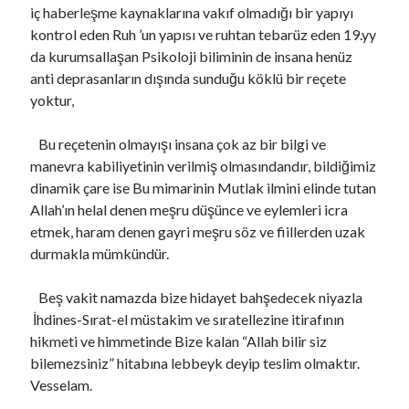
iç haberleşme kaynaklarına vakıf olmadığı bir yapıyı
kontrol eden Ruh ’un yapısı ve ruhtan tebarüz eden 19.yy
da kurumsallaşan Psikoloji biliminin de insana henüz
anti deprasanların dışında sunduğu köklü bir reçete
yoktur,
Bu reçetenin olmayışı insana çok az bir bilgi ve
manevra kabiliyetinin verilmiş olmasındandır, bildiğimiz
dinamik çare ise Bu mimarinin Mutlak ilmini elinde tutan
Allah’ın helal denen meşru düşünce ve eylemleri icra
etmek, haram denen gayri meşru söz ve fiillerden uzak
durmakla mümkündür.
Beş vakit namazda bize hidayet bahşedecek niyazla
İhdines-Sırat-el müstakim ve sıratellezine itirafının
hikmeti ve himmetinde Bize kalan “Allah bilir siz
bilemezsiniz” hitabına lebbeyk deyip teslim olmaktır.
Vesselam.