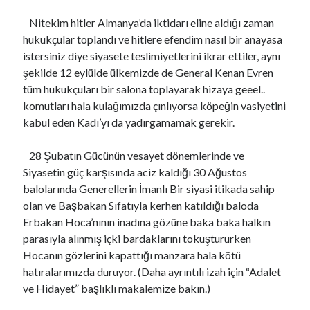
Nitekim hitler Almanya’da iktidarı eline aldığı zaman
hukukçular toplandı ve hitlere efendim nasıl bir anayasa
istersiniz diye siyasete teslimiyetlerini ikrar ettiler, aynı
şekilde 12 eylülde ülkemizde de General Kenan Evren
tüm hukukçuları bir salona toplayarak hizaya geeel..
komutları hala kulağımızda çınlıyorsa köpeğin vasiyetini
kabul eden Kadı’yı da yadırgamamak gerekir.
28 Şubatın Gücünün vesayet dönemlerinde ve
Siyasetin güç karşısında aciz kaldığı 30 Ağustos
balolarında Generellerin İmanlı Bir siyasi itikada sahip
olan ve Başbakan Sıfatıyla kerhen katıldığı baloda
Erbakan Hoca’nının inadına gözüne baka baka halkın
parasıyla alınmış içki bardaklarını tokuştururken
Hocanın gözlerini kapattığı manzara hala kötü
hatıralarımızda duruyor. (Daha ayrıntılı izah için “Adalet
ve Hidayet” başlıklı makalemize bakın.)