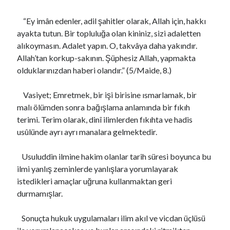
s
“Ey imân edenler, adil şahitler olarak, Allah için, hakkı
ayakta tutun. Bir topluluğa olan kininiz, sizi adaletten
alıkoymasın. Adalet yapın. O, takvâya daha yakındır.
Son Yazılar
Allah’tan korkup-sakının. Şüphesiz Allah, yapmakta
Najlepšia Investičná Platforma: Porovnanie a Recenzie 2024
olduklarınızdan haberi olandır.” (5/Maide, 8.)
Online Casino EU Bonus Guide Best Deals for 2026 Today
Rokubet Giriş Sorunları Tarih Oluyor: 2026 Yılında Kesintisiz Erişim
Vasiyet; Emretmek, bir işi birisine ısmarlamak, bir
Rehberi
malı ölümden sonra bağışlama anlamında bir fıkıh
CAMİ-KİLİSE MESCİT VE HAVRA
terimi. Terim olarak, dinî ilimlerden fıkıhta ve hadis
monte-carlo casino paypal Guide Fast Deposits and Tips
usûlünde ayrı ayrı manalara gelmektedir.
Usuluddin ilmine hakim olanlar tarih süresi boyunca bu
Son yorumlar
ilmi yanlış zeminlerde yanlışlara yorumlayarak
HER MESLEĞİN ÖLÜMÜ VE TAZİYESİ FARKLIDIR..
için
Megan
istedikleri amaçlar uğruna kullanmaktan geri
ŞUUR VE İDRAK
için
https://cuocsongquanhta.webflow.io/posts/thuoc-
durmamışlar.
dau-nhuc-xuong-khop
ISLAH İFSAT SÖZ VE DAVRANIŞLAR..!
için
perfect boobs nsfw
Sonuçta hukuk uygulamaları ilim akıl ve vicdan üçlüsü
ÇOK GEÇ KALDIK AZİZİM ÇOK..
için
bintaro88 daftar