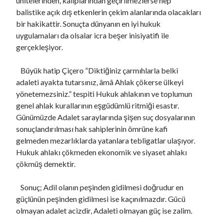
ünitelerinden, kalıplarından geçirilmezlerse hep
balistike açık dış etkenlerin çekim alanlarında olacakları
bir hakikattir. Sonuçta dünyanın en iyi hukuk
uygulamaları da olsalar icra beşer inisiyatifi ile
gerçekleşiyor.
Büyük hatip Çiçero “Diktiğiniz çarmıhlarla belki
adaleti ayakta tutarsınız, âmâ Ahlak çökerse ülkeyi
yönetemezsiniz.” tespiti Hukuk ahlakının ve toplumun
genel ahlak kurallarının eşgüdümlü ritmiği esastır.
Günümüzde Adalet saraylarında şişen suç dosyalarının
sonuçlandırılması hak sahiplerinin ömrüne kafi
gelmeden mezarlıklarda yatanlara tebligatlar ulaşıyor.
Hukuk ahlakı çökmeden ekonomik ve siyaset ahlakı
çökmüş demektir.
Sonuç; Adil olanın peşinden gidilmesi doğrudur en
güçlünün peşinden gidilmesi ise kaçınılmazdır. Gücü
olmayan adalet acizdir, Adaleti olmayan güç ise zalim.