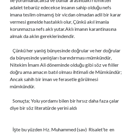
ile yorumlanacaksa ve bunlar arasındaki ritmikten
VARLIĞIN HAKİKATI..!
için
Https://Www.Mafiascum.Net
adalet tebarüz edecekse insanın sahip olduğu nefs
imana teslim olmamış bir vicdan olmadan adil bir karar
vermesi genelde hastalıklı olur, Çünkü akıl imanla
korunmazsa nefs aklı yutar.Aklı imanın karantinasına
almak da aklın gereklerindendir.
Çünkü her yanlış bünyesinde doğrular ve her doğrular
da bünyesinde yanlışları barındırması mümkündür,
Nitekim İmam Ali döneminde olduğu gibi söz ve fiiller
doğru ama amacın batıl olması ihtimali de Mümkündür;
Ancak sahih bir iman ve ferasetle görülmesi
mümkündür.
Sonuçta; Yolu yordamı bilen bir hırsız daha faza çalar
diye bir söz literatürde yerini aldı
İşte bu yüzden Hz. Muhammed (sav) Risalet’te en