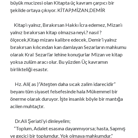
büyük mucizesi olan Kitapta üç kavram çarpıcı bir
şekilde ortaya çıkıyor. KİTAP,MİZAN,DEMİR
Kitap’ı yalnız, Bırakırsan Hakkı İcra edemez, Mizan’ı
yalnız bırakırsan kitap olmazsa neyi.? nasıl ?
ölçecek,Kitap mizanı kalibre edecek, Demir’i yalnız
bırakırsan kılıcından kan damlayan Sezarların mahkumu
olarak Kral Sezarl’ar lehine konuşurlar Mizan ve kitap
yoksa zulüm aracı olur. Bu yüzden Üç kavramın
birlikteliği esastır.
Hz. Ali( as )”Ateşten daha sıcak zalim idarecidir”
beyanı tüm siyaset felsefesinde hala Mükemmel bir
önerme olarak duruyor. İşte insanlık böyle bir mantığa
acilen muhtaçtır.
Dr.Ali Şeriati’yi dinleyelim;
“Toplum, Adalet esasına dayanmıyorsa; hasta, Sapmış
ve geçici bir toplumdur, Yok olmaya mahkumdur.”