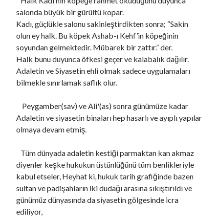
Halk Kadı’nın köpeğe rahmet okuduğunu duyunca
salonda büyük bir gürültü kopar.
Kadı, güçlükle salonu sakinleştirdikten sonra; “Sakin
olun ey halk. Bu köpek Ashab-ı Kehf’in köpeğinin
soyundan gelmektedir. Mübarek bir zattır.” der.
Halk bunu duyunca öfkesi geçer ve kalabalık dağılır.
Adaletin ve Siyasetin ehli olmak sadece uygulamaları
bilmekle sınırlamak saflık olur.
Peygamber(sav) ve Ali'(as) sonra günümüze kadar
Adaletin ve siyasetin binaları hep hasarlı ve ayıplı yapılar
olmaya devam etmiş.
Tüm dünyada adaletin kestiği parmaktan kan akmaz
diyenler keşke hukukun üstünlüğünü tüm benlikleriyle
kabul etseler, Heyhat ki, hukuk tarih grafiğinde bazen
sultan ve padişahların iki dudağı arasına sıkıştırıldı ve
günümüz dünyasında da siyasetin gölgesinde icra
ediliyor,