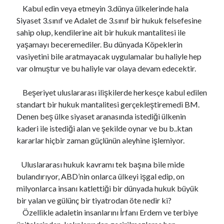
Kabul edin veya etmeyin 3.dünya ülkelerinde hala
Siyaset 3.sınıf ve Adalet de 3.sınıf bir hukuk felsefesine
sahip olup, kendilerine ait bir hukuk mantalitesi ile
yaşamayı beceremediler. Bu dünyada Köpeklerin
vasiyetini bile aratmayacak uygulamalar bu haliyle hep
var olmuştur ve bu haliyle var olaya devam edecektir.
Beşeriyet uluslararası ilişkilerde herkesçe kabul edilen
standart bir hukuk mantalitesi gerçekleştiremedi BM.
Denen beş ülke siyaset aranasında istediği ülkenin
kaderi ile istediği alan ve şekilde oynar ve bu b..ktan
kararlar hiçbir zaman güçlünün aleyhine işlemiyor.
Uluslararası hukuk kavramı tek başına bile mide
bulandırıyor, ABD’nin onlarca ülkeyi işgal edip, on
milyonlarca insanı katlettiği bir dünyada hukuk büyük
bir yalan ve gülünç bir tiyatrodan öte nedir ki?
Özellikle adaletin insanlarını İrfanı Erdem ve terbiye